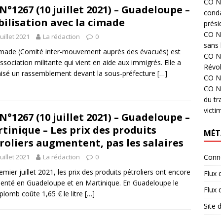
CO N°
N°1267 (10 juillet 2021) – Guadeloupe –
cond
ilisation avec la cimade
prési
CO N°
juillet 2021
La rédaction
0
sans 
made (Comité inter-mouvement auprès des évacués) est
CO N°
ssociation militante qui vient en aide aux immigrés. Elle a
Révol
isé un rassemblement devant la sous-préfecture
[…]
CO N°
CO N°
du tr
victi
N°1267 (10 juillet 2021) – Guadeloupe –
tinique – Les prix des produits
MÉT
roliers augmentent, pas les salaires
juillet 2021
La rédaction
0
Conn
emier juillet 2021, les prix des produits pétroliers ont encore
Flux 
nté en Guadeloupe et en Martinique. En Guadeloupe le
Flux
plomb coûte 1,65 € le litre
[…]
Site