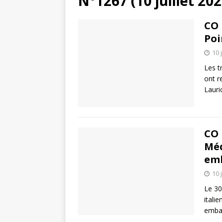
N°1267 (10 juillet 202
CO 
Poi
10 
Les t
ont r
Lauri
CO 
Méd
emb
10 
Le 30
itali
embar