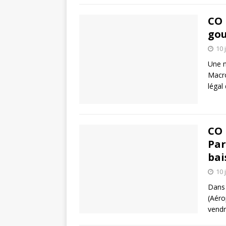
CO 
gou
10 
Une n
Macro
légal
CO 
Par
bai
10 
Dans 
(Aéro
vendr