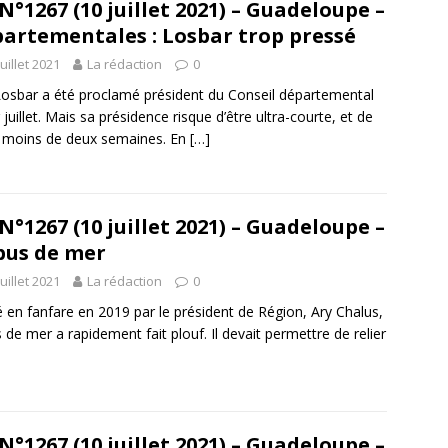
N°1267 (10 juillet 2021) – Guadeloupe –
artementales : Losbar trop pressé
juillet 2021
La rédaction
0
osbar a été proclamé président du Conseil départemental
r juillet. Mais sa présidence risque d’être ultra-courte, et de
 moins de deux semaines. En
[…]
N°1267 (10 juillet 2021) – Guadeloupe –
bus de mer
juillet 2021
La rédaction
0
 en fanfare en 2019 par le président de Région, Ary Chalus,
s de mer a rapidement fait plouf. Il devait permettre de relier
N°1267 (10 juillet 2021) – Guadeloupe –