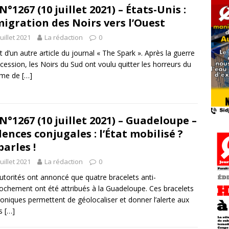
N°1267 (10 juillet 2021) – États-Unis :
migration des Noirs vers l’Ouest
juillet 2021
La rédaction
0
it d’un autre article du journal « The Spark ». Après la guerre
cession, les Noirs du Sud ont voulu quitter les horreurs du
ème de
[…]
N°1267 (10 juillet 2021) – Guadeloupe –
lences conjugales : l’État mobilisé ?
parles !
juillet 2021
La rédaction
0
utorités ont annoncé que quatre bracelets anti-
ochement ont été attribués à la Guadeloupe. Ces bracelets
roniques permettent de géolocaliser et donner l’alerte aux
es
[…]