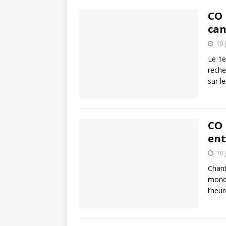
CO 
can
10 
Le 1er
reche
sur l
CO 
ent
10 
Chant
monde
l’heu