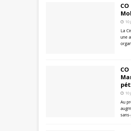
CO 
Mob
10 
La Ci
une a
organ
CO 
Mar
pét
10 
Au pr
augme
sans-