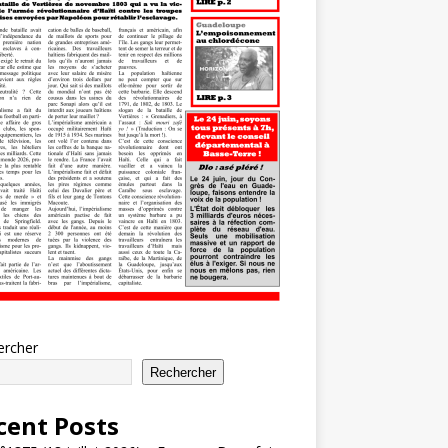
ercher
Rechercher
cent Posts