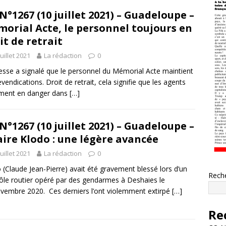
N°1267 (10 juillet 2021) – Guadeloupe –
orial Acte, le personnel toujours en
it de retrait
juillet 2021
La rédaction
0
esse a signalé que le personnel du Mémorial Acte maintient
evendications. Droit de retrait, cela signifie que les agents
iment en danger dans
[…]
N°1267 (10 juillet 2021) – Guadeloupe –
aire Klodo : une légère avancée
juillet 2021
La rédaction
0
 (Claude Jean-Pierre) avait été gravement blessé lors d’un
Rech
ôle routier opéré par des gendarmes à Deshaies le
vembre 2020. Ces derniers l’ont violemment extirpé
[…]
Re