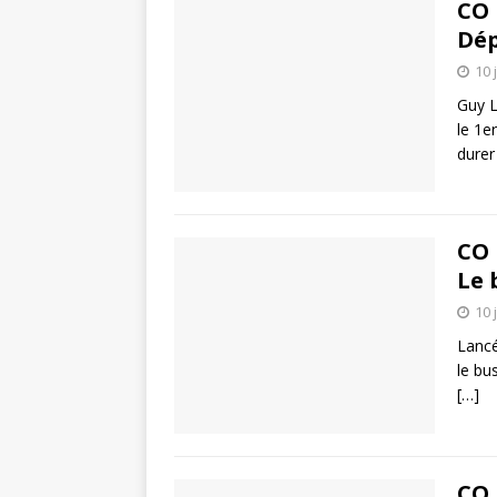
CO 
Dép
10 
Guy L
le 1e
durer
CO 
Le 
10 
Lancé
le bu
[…]
CO 