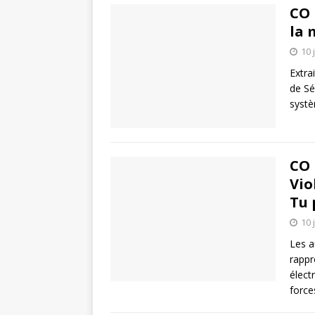
CO 
la 
10 
Extra
de Sé
syst
CO 
Vio
Tu 
10 
Les a
rappr
élect
forc