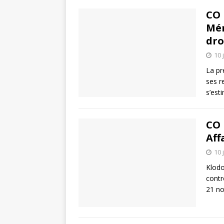
CO 
Mém
dro
10 
La pr
ses r
s’est
CO 
Aff
10 
Klodo
contr
21 no