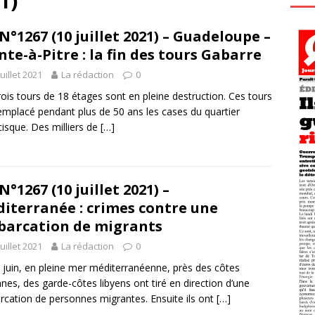
1)
N°1267 (10 juillet 2021) – Guadeloupe –
nte-à-Pitre : la fin des tours Gabarre
juillet 2021
La rédaction
0
rois tours de 18 étages sont en pleine destruction. Ces tours
emplacé pendant plus de 50 ans les cases du quartier
cisque. Des milliers de
[…]
N°1267 (10 juillet 2021) –
iterranée : crimes contre une
arcation de migrants
juillet 2021
La rédaction
0
 juin, en pleine mer méditerranéenne, près des côtes
ennes, des garde-côtes libyens ont tiré en direction d’une
cation de personnes migrantes. Ensuite ils ont
[…]