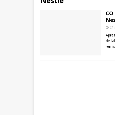
Nestlé
CO 
Nes
21 
Après
de l’
remis