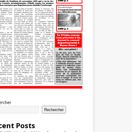
ercher
Rechercher
cent Posts