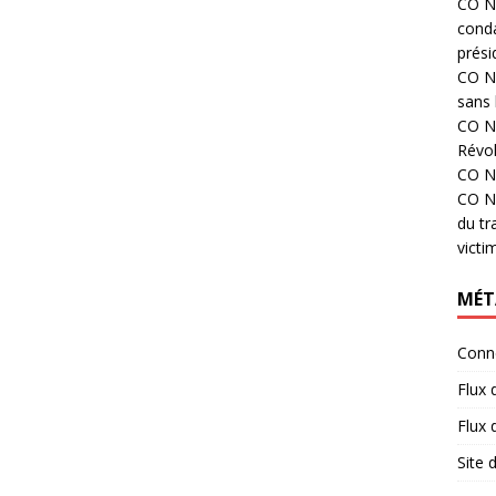
CO N°
cond
prési
CO N°
sans 
CO N°
Révol
CO N°
CO N°
du tr
victi
MÉT
Conn
Flux 
Flux
Site