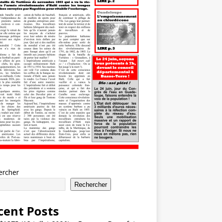
ercher
Rechercher
cent Posts