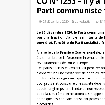
CO N°1253 – Il y a 
Parti communiste 
25 décembre 2020
La rédaction
N°
Le 30 décembre 1920, le Parti communist
par une fraction d’anciens militants de l
ouvrière), l’ancêtre du Parti socialiste f
À la veille de la Première Guerre mondiale, le
était membre de la Deuxième Internationale 
révolutionnaires de toute l’Europe.
Ces partis socialistes avaient fait pénétrer p
d’appartenir à une classe sociale dont les 
qui forme la bourgeoisie capitaliste. Ils diffu
bourgeoisie et construire une société débar
depuis longtemps, une tendance non révolution
et de la Deuxième Internationale. On appela 
parce que ses partisans pensaient pouvoir ar
électorales.