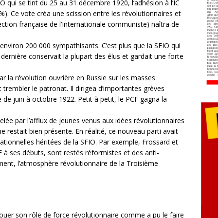
O qui se tint du 25 au 31 décembre 1920, l’adhésion à l’IC
%). Ce vote créa une scission entre les révolutionnaires et
ection française de l’Internationale communiste) naîtra de
viron 200 000 sympathisants. C’est plus que la SFIO qui
ernière conservait la plupart des élus et gardait une forte
 par la révolution ouvrière en Russie sur les masses
 trembler le patronat. Il dirigea d’importantes grèves
de juin à octobre 1922. Petit à petit, le PCF gagna la
lée par l’afflux de jeunes venus aux idées révolutionnaires
e restait bien présente. En réalité, ce nouveau parti avait
ationnelles héritées de la SFIO. Par exemple, Frossard et
 à ses débuts, sont restés réformistes et des anti-
ent, l’atmosphère révolutionnaire de la Troisième
er son rôle de force révolutionnaire comme a pu le faire