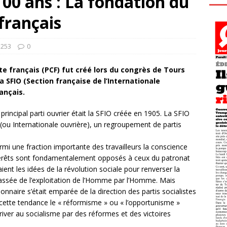
100 ans : La fondation du
français
1253
0
e français (PCF) fut créé lors du congrès de Tours
a SFIO (Section française de l’Internationale
rançais.
 principal parti ouvrier était la SFIO créée en 1905. La SFIO
(ou Internationale ouvrière), un regroupement de partis
armi une fraction importante des travailleurs la conscience
intérêts sont fondamentalement opposés à ceux du patronat
saient les idées de la révolution sociale pour renverser la
rassée de l’exploitation de l’Homme par l’Homme. Mais
naire s’était emparée de la direction des partis socialistes
cette tendance le « réformisme » ou « l’opportunisme »
river au socialisme par des réformes et des victoires