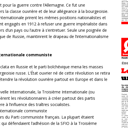
t pour la guerre contre l’Allemagne. Ce fut une
s la classe ouvrière et de leur allégeance à la bourgeoisie.
nternationale prirent les mêmes positions nationalistes et
aient engagés en 1912 à refuser une guerre impérialiste dans
ers d’un pays ou l’autre à s’entretuer. Seule une poignée de
ique de Russie, maintinrent le drapeau de l’internationalisme
’Internationale communiste
éclata en Russie et le parti bolchévique mena les masses
rgeoisie russe. L’État ouvrier né de cette révolution se retira
étendre la révolution ouvrière partout en Europe et dans le
elle Internationale, la Troisième Internationale (ou
èrent les révolutionnaires à créer partout des partis
 à l’influence des traîtres socialistes.
Internationale communiste
rs du Parti communiste français. La plupart étaient
ux qui défendaient l’adhésion de la SFIO à la Troisième