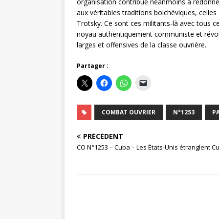
organisation contribue néanmoins à redonne
aux véritables traditions bolchéviques, celles
Trotsky. Ce sont ces militants-là avec tous ce
noyau authentiquement communiste et révoluti
larges et offensives de la classe ouvrière.
Partager :
COMBAT OUVRIER
N°1253
P
PRÉCÉDENT
CO N°1253 – Cuba – Les États-Unis étranglent C