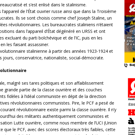
reaucratisé et s’est enlisé dans le stalinisme.
l’appareil de l’État ouvrier russe ainsi que dans la Troisième
ucrates. Ils se sont choisis comme chef Joseph Staline, un
dées révolutionnaires. Les bureaucrates staliniens n’étaient
ositions dans l’appareil d’État dégénéré en URSS et ont
es excluant du parti bolchévique et de l’IC, puis en les
n les faisant assassiner.
volutionnaire stalinienne à partir des années 1923-1924 et
s jours, conservatrice, nationaliste, social-démocrate.
olutionnaire
e, malgré ses tares politiques et son affaiblissement
une grande partie de la classe ouvrière et des couches
ants fidèles à l’idéal communiste en dépit de la direction
ctives révolutionnaires communistes. Pire, le PCF a pesé de
ourant révolutionnaire existe parmi la classe ouvrière. Il n’y
ujourd’hui des militants authentiquement communistes et
nisation Lutte ouvrière, comme nous membre de l’UCI (Union
te que le PCF, avec des scores électoraux très faibles, cette