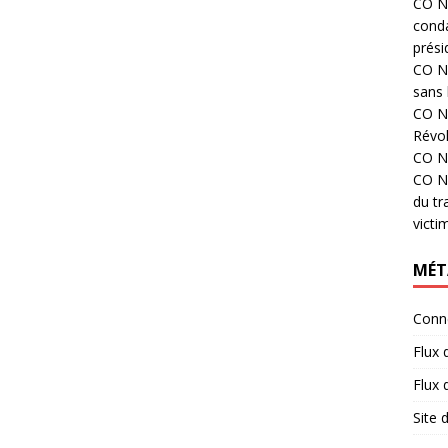
CO N°
cond
prési
CO N°
sans 
CO N°
Révol
CO N°
CO N°
du tr
victi
MÉT
Conn
Flux 
Flux
Site