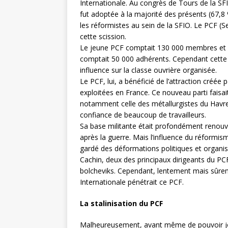
Internationale. Au congrès de Tours de la SFI
fut adoptée à la majorité des présents (67,8 
les réformistes au sein de la SFIO. Le PCF (S
cette scission.
Le jeune PCF comptait 130 000 membres et en
comptait 50 000 adhérents. Cependant cette d
influence sur la classe ouvrière organisée.
Le PCF, lui, a bénéficié de l’attraction créée
exploitées en France. Ce nouveau parti faisait
notamment celle des métallurgistes du Havre 
confiance de beaucoup de travailleurs.
Sa base militante était profondément renouve
après la guerre. Mais l’influence du réformism
gardé des déformations politiques et organis
Cachin, deux des principaux dirigeants du PCF
bolcheviks. Cependant, lentement mais sûrem
Internationale pénétrait ce PCF.
La stalinisation du PCF
Malheureusement, avant même de pouvoir jou