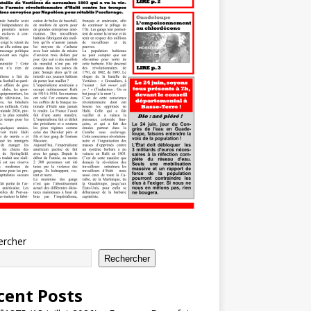
ercher
Rechercher
cent Posts