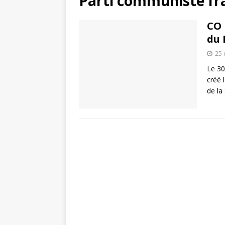
Parti communiste fr
CO 
du 
25
Le 30
créé 
de la