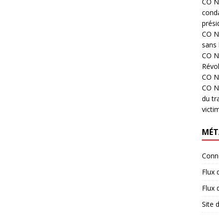
CO N°
cond
prési
CO N°
sans 
CO N°
Révol
CO N°
CO N°
du tr
victi
MÉT
Conn
Flux 
Flux
Site