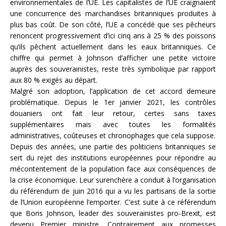
environnementales de l’UE. Les capitalistes de l’UE craignaient
une concurrence des marchandises britanniques produites à
plus bas coût. De son côté, l’UE a concédé que ses pêcheurs
renoncent progressivement d’ici cinq ans à 25 % des poissons
qu’ils pêchent actuellement dans les eaux britanniques. Ce
chiffre qui permet à Johnson d’afficher une petite victoire
auprès des souverainistes, reste très symbolique par rapport
aux 80 % exigés au départ.
Malgré son adoption, l’application de cet accord demeure
problématique. Depuis le 1er janvier 2021, les contrôles
douaniers ont fait leur retour, certes sans taxes
supplémentaires mais avec toutes les formalités
administratives, coûteuses et chronophages que cela suppose.
Depuis des années, une partie des politiciens britanniques se
sert du rejet des institutions européennes pour répondre au
mécontentement de la population face aux conséquences de
la crise économique. Leur surenchère a conduit à l’organisation
du référendum de juin 2016 qui a vu les partisans de la sortie
de l’Union européenne l’emporter. C’est suite à ce référendum
que Boris Johnson, leader des souverainistes pro-Brexit, est
devenu Premier ministre. Contrairement aux promesses