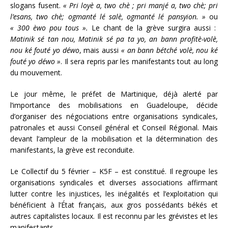
slogans fusent.
« Pri loyè a, two chè ; pri manjé a, two chè; pri
l’esans, two chè; ogmanté lé salè, ogmanté lé pansyion. »
ou
« 300 èwo pou tous ».
Le chant de la grève surgira aussi :
Matinik sé tan nou, Matinik sé pa ta yo, an bann profitè-volè,
nou ké fouté yo déwo
, mais aussi
« an bann bétché volè, nou ké
fouté yo déwo »
. Il sera repris par les manifestants tout au long
du mouvement.
Le jour même, le préfet de Martinique, déjà alerté par
l’importance des mobilisations en Guadeloupe, décide
d’organiser des négociations entre organisations syndicales,
patronales et aussi Conseil général et Conseil Régional. Mais
devant l’ampleur de la mobilisation et la détermination des
manifestants, la grève est reconduite.
Le Collectif du 5 février – K5F – est constitué. Il regroupe les
organisations syndicales et diverses associations affirmant
lutter contre les injustices, les inégalités et l’exploitation qui
bénéficient à l’État français, aux gros possédants békés et
autres capitalistes locaux. Il est reconnu par les grévistes et les
manifestants.