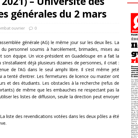
2021) – Université des
ées générales du 2 mars
ombat ouvrier
0
 assemblée générale (AG) le même jour sur les deux îles. La
ce du personnel soumis à harcèlement, brimades, mises au
et son équipe. Un vice-président en Guadeloupe en a fait la
’installaient déjà plusieurs dizaines de personnes, il criait :
enue de l’AG dans le seul amphi libre. Il s’est même jeté
 a tenté d’entrer. Les fermetures de licence ou master ont
s et des étudiants. Les obstacles à la recherche (refus de
ortants) de même que les embauches ne respectant pas la
’utiliser les listes de diffusion, seule la direction peut envoyer
La liste des revendications votées dans les deux pôles a été
ève.