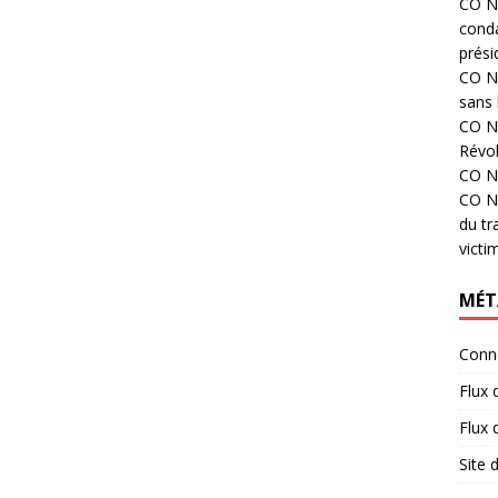
CO N°
cond
prési
CO N°
sans 
CO N°
Révol
CO N°
CO N°
du tr
victi
MÉT
Conn
Flux 
Flux
Site