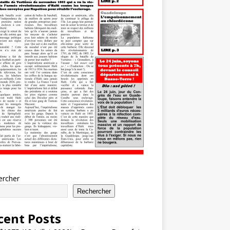
ercher
Rechercher
cent Posts