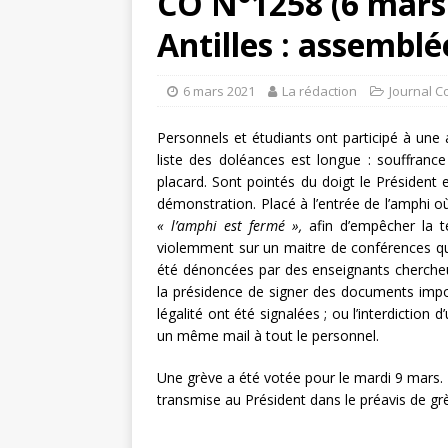
CO N°1258 (6 mars 
Antilles : assembl
6 mars 2021
La rédaction
Journal C
Personnels et étudiants ont participé à une
liste des doléances est longue : souffran
placard. Sont pointés du doigt le Président 
démonstration. Placé à l’entrée de l’amphi où s
« l’amphi est fermé »,
afin d’empêcher la t
violemment sur un maitre de conférences qui
été dénoncées par des enseignants chercheur
la présidence de signer des documents imp
légalité ont été signalées ; ou l’interdiction d
un même mail à tout le personnel.
Une grève a été votée pour le mardi 9 mars. 
transmise au Président dans le préavis de gr