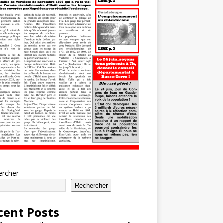
ercher
Rechercher
cent Posts