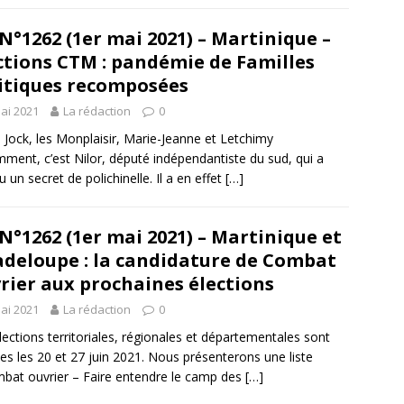
N°1262 (1er mai 2021) – Martinique –
ctions CTM : pandémie de Familles
itiques recomposées
ai 2021
La rédaction
0
 Jock, les Monplaisir, Marie-Jeanne et Letchimy
ment, c’est Nilor, député indépendantiste du sud, qui a
 un secret de polichinelle. Il a en effet
[…]
N°1262 (1er mai 2021) – Martinique et
deloupe : la candidature de Combat
rier aux prochaines élections
ai 2021
La rédaction
0
lections territoriales, régionales et départementales sont
es les 20 et 27 juin 2021. Nous présenterons une liste
bat ouvrier – Faire entendre le camp des
[…]