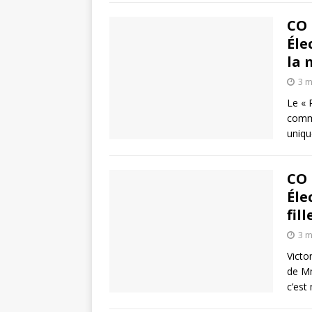
CO 
Éle
la 
3 m
Le « 
comme
uniqu
CO 
Éle
fill
3 m
Victo
de Mm
c’est