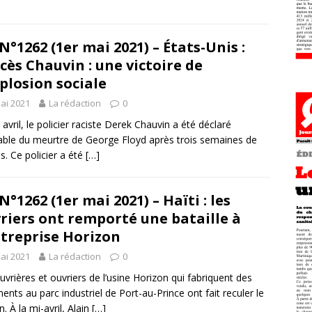
N°1262 (1er mai 2021) – États-Unis :
cès Chauvin : une victoire de
xplosion sociale
ai 2021
La rédaction
0
 avril, le policier raciste Derek Chauvin a été déclaré
ble du meurtre de George Floyd après trois semaines de
s. Ce policier a été
[…]
N°1262 (1er mai 2021) – Haïti : les
riers ont remporté une bataille à
ntreprise Horizon
ai 2021
La rédaction
0
uvrières et ouvriers de l’usine Horizon qui fabriquent des
ents au parc industriel de Port-au-Prince ont fait reculer le
. À la mi-avril, Alain
[…]