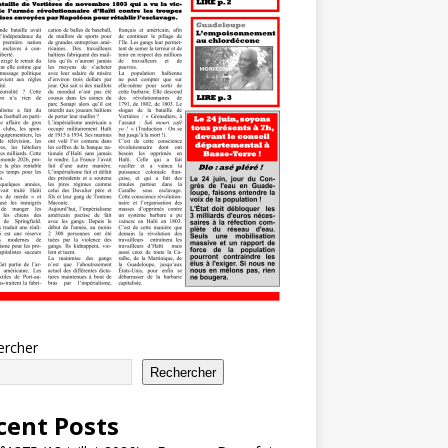
ercher
Rechercher
cent Posts