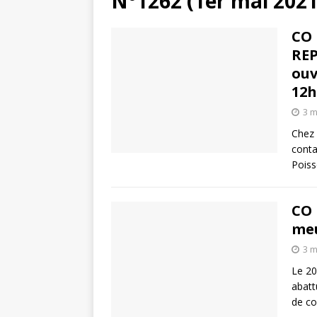
N°1262 (1er mai 2021
CO 
REP
ouv
12h
3 m
Chez 
conta
Poiss
CO 
meu
3 m
Le 20
abatt
de co