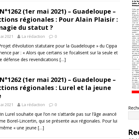
N°1262 (1er mai 2021) – Guadeloupe –
ctions régionales : Pour Alain Plaisir :
magie du statut ?
ai 2021
La rédaction
0
Projet d’évolution statutaire pour la Guadeloupe » du Cippa
nce par : « Alors que certains se focalisent sur la seule et
e défense des revendications
[…]
N°1262 (1er mai 2021) – Guadeloupe –
ctions régionales : Lurel et la jeune
e
ai 2021
La rédaction
0
Rech
rin Lurel souhaite que l’on ne s’attarde pas sur l’âge avancé
e Borel-Lincertin, qui se présente aux régionales. Pour lui
 même « une jeune
[…]
Re