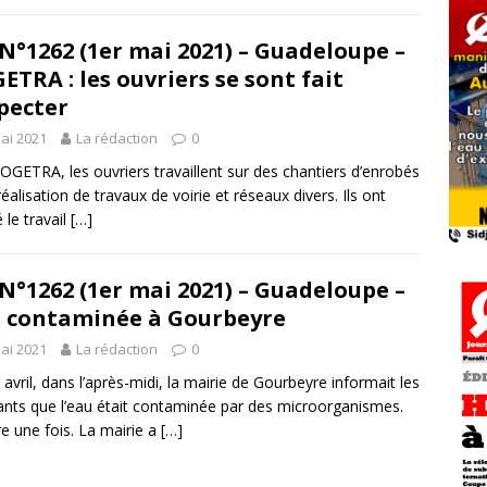
N°1262 (1er mai 2021) – Guadeloupe –
ETRA : les ouvriers se sont fait
pecter
ai 2021
La rédaction
0
SOGETRA, les ouvriers travaillent sur des chantiers d’enrobés
 réalisation de travaux de voirie et réseaux divers. Ils ont
 le travail
[…]
N°1262 (1er mai 2021) – Guadeloupe –
 contaminée à Gourbeyre
ai 2021
La rédaction
0
 avril, dans l’après-midi, la mairie de Gourbeyre informait les
ants que l’eau était contaminée par des microorganismes.
e une fois. La mairie a
[…]