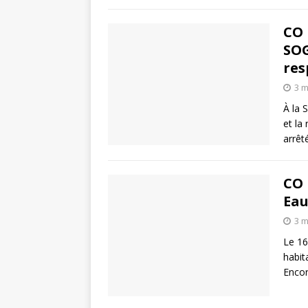
CO 
SOG
res
3 m
À la 
et la
arrêté
CO 
Eau
3 m
Le 16
habit
Encor