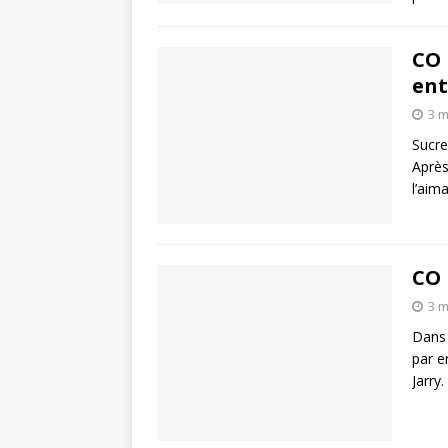
CO 
ent
3 m
Sucre
Après
l’aim
CO 
3 m
Dans 
par e
Jarry