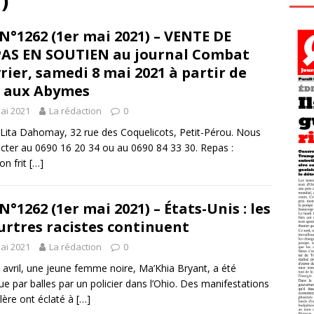
)
N°1262 (1er mai 2021) – VENTE DE
AS EN SOUTIEN au journal Combat
rier, samedi 8 mai 2021 à partir de
 aux Abymes
ai 2021
La rédaction
0
Lita Dahomay, 32 rue des Coquelicots, Petit-Pérou. Nous
cter au 0690 16 20 34 ou au 0690 84 33 30. Repas :
on frit
[…]
N°1262 (1er mai 2021) – États-Unis : les
rtres racistes continuent
ai 2021
La rédaction
0
 avril, une jeune femme noire, Ma’Khia Bryant, a été
ue par balles par un policier dans l’Ohio. Des manifestations
lère ont éclaté à
[…]