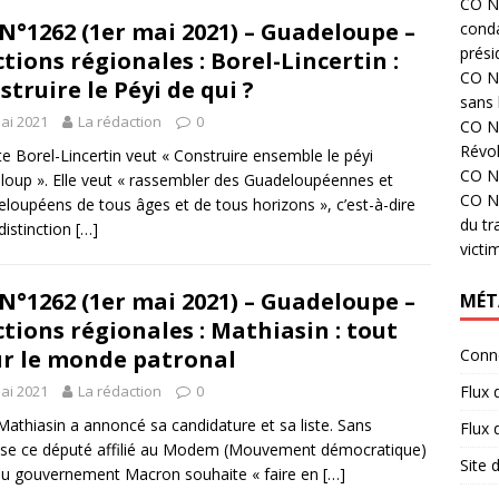
CO N°
N°1262 (1er mai 2021) – Guadeloupe –
cond
prési
ctions régionales : Borel-Lincertin :
CO N°
struire le Péyi de qui ?
sans 
ai 2021
La rédaction
0
CO N°
Révol
te Borel-Lincertin veut « Construire ensemble le péyi
CO N°
oup ». Elle veut « rassembler des Guadeloupéennes et
CO N°
loupéens de tous âges et de tous horizons », c’est-à-dire
du tr
distinction
[…]
victi
N°1262 (1er mai 2021) – Guadeloupe –
MÉT
ctions régionales : Mathiasin : tout
r le monde patronal
Conn
ai 2021
La rédaction
0
Flux 
athiasin a annoncé sa candidature et sa liste. Sans
Flux
ise ce député affilié au Modem (Mouvement démocratique)
Site
 du gouvernement Macron souhaite « faire en
[…]