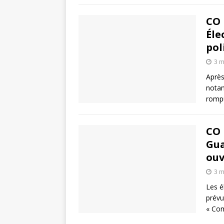
CO 
Éle
pol
3 m
Après
notam
rompu
CO 
Gua
ouv
3 m
Les é
prévu
« Com