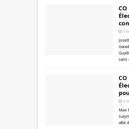
CO 
Éle
con
3 m
Joset
Gwadl
Guade
sans 
CO 
Éle
pou
3 m
Max M
surpr
allié