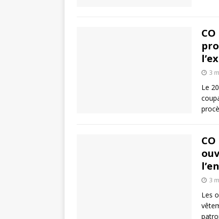
CO 
pro
l’e
3 m
Le 20
coupa
procè
CO 
ouv
l’e
3 m
Les o
vêtem
patron