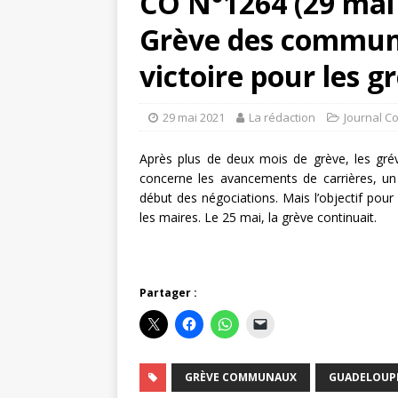
CO N°1264 (29 mai
Grève des commun
victoire pour les g
29 mai 2021
La rédaction
Journal C
Après plus de deux mois de grève, les grév
concerne les avancements de carrières, un 
début des négociations. Mais l’objectif pour 
les maires. Le 25 mai, la grève continuait.
Partager :
GRÈVE COMMUNAUX
GUADELOUP