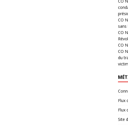
CO N°
cond
prési
CO N°
sans 
CO N°
Révol
CO N°
CO N°
du tr
victi
MÉT
Conn
Flux 
Flux
Site