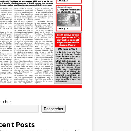
ercher
Rechercher
cent Posts