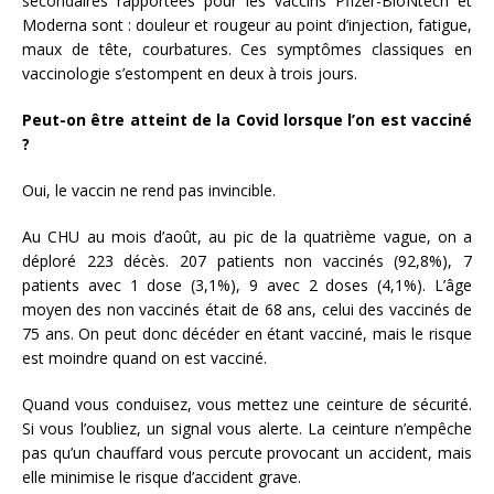
secondaires rapportées pour les vaccins Pfizer-BioNtech et
Moderna sont : douleur et rougeur au point d’injection, fatigue,
maux de tête, courbatures. Ces symptômes classiques en
vaccinologie s’estompent en deux à trois jours.
Peut-on être atteint de la Covid lorsque l’on est vacciné
?
Oui, le vaccin ne rend pas invincible.
Au CHU au mois d’août, au pic de la quatrième vague, on a
déploré 223 décès. 207 patients non vaccinés (92,8%), 7
patients avec 1 dose (3,1%), 9 avec 2 doses (4,1%). L’âge
moyen des non vaccinés était de 68 ans, celui des vaccinés de
75 ans. On peut donc décéder en étant vacciné, mais le risque
est moindre quand on est vacciné.
Quand vous conduisez, vous mettez une ceinture de sécurité.
Si vous l’oubliez, un signal vous alerte. La ceinture n’empêche
pas qu’un chauffard vous percute provocant un accident, mais
elle minimise le risque d’accident grave.