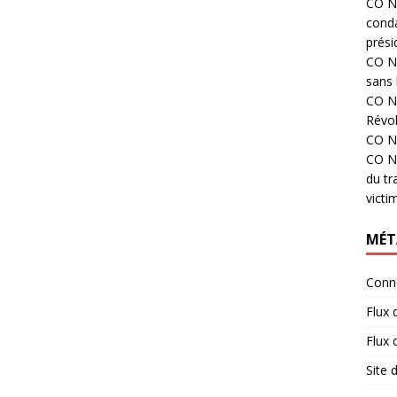
CO N°
cond
prési
CO N°
sans 
CO N°
Révol
CO N°
CO N°
du tr
victi
MÉT
Conn
Flux 
Flux
Site