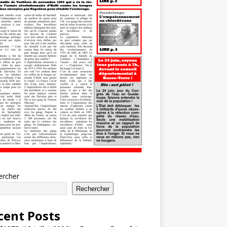
ercher
Rechercher
cent Posts