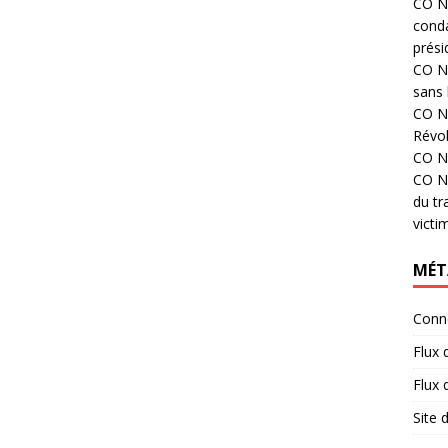
CO N°
cond
prési
CO N°
sans 
CO N°
Révol
CO N°
CO N°
du tr
victi
MÉT
Conn
Flux 
Flux
Site