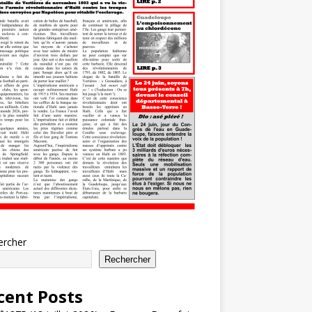
ercher
Rechercher
cent Posts