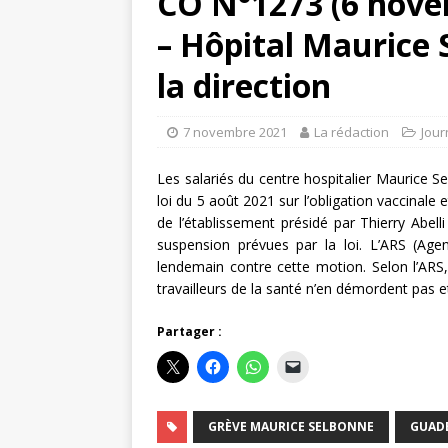
CO N°1273 (6 nove
– Hôpital Maurice S
la direction
7 novembre 2021
La rédaction
Jour
Les salariés du centre hospitalier Maurice Se
loi du 5 août 2021 sur l’obligation vaccinale 
de l’établissement présidé par Thierry Abe
suspension prévues par la loi. L’ARS (Ag
lendemain contre cette motion. Selon l’ARS, l
travailleurs de la santé n’en démordent pas e
Partager :
GRÈVE MAURICE SELBONNE
GUAD