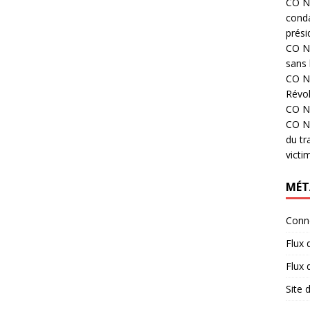
CO N°
cond
prési
CO N°
sans 
CO N°
Révol
CO N°
CO N°
du tr
victi
MÉT
Conn
Flux 
Flux
Site