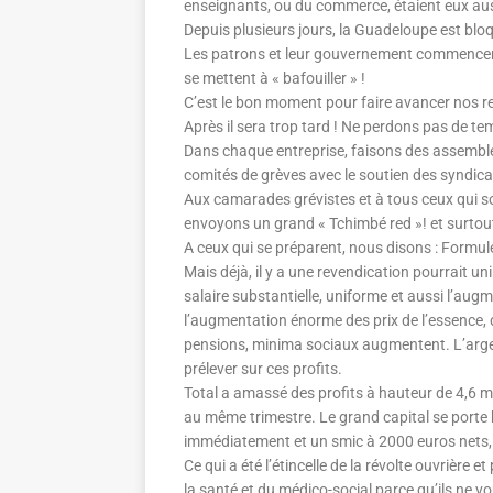
enseignants, ou du commerce, étaient eux aus
Depuis plusieurs jours, la Guadeloupe est blo
Les patrons et leur gouvernement commencent
se mettent à « bafouiller » !
C’est le bon moment pour faire avancer nos r
Après il sera trop tard ! Ne perdons pas de te
Dans chaque entreprise, faisons des assemblé
comités de grèves avec le soutien des syndica
Aux camarades grévistes et à tous ceux qui son
envoyons un grand « Tchimbé red »! et surtout
A ceux qui se préparent, nous disons : Formul
Mais déjà, il y a une revendication pourrait un
salaire substantielle, uniforme et aussi l’aug
l’augmentation énorme des prix de l’essence, d
pensions, minima sociaux augmentent. L’argent e
prélever sur ces profits.
Total a amassé des profits à hauteur de 4,6 mil
au même trimestre. Le grand capital se porte b
immédiatement et un smic à 2000 euros nets, c
Ce qui a été l’étincelle de la révolte ouvrière 
la santé et du médico-social parce qu’ils ne vo