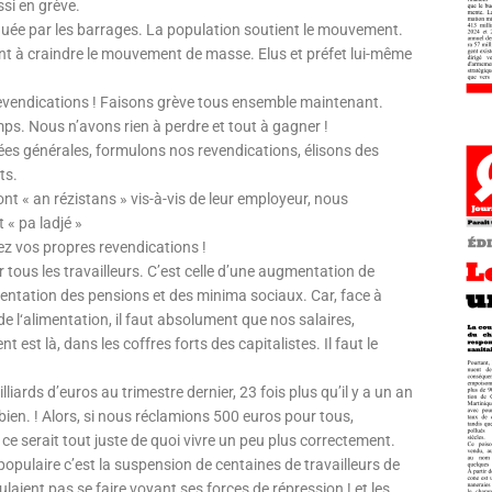
si en grève.
quée par les barrages. La population soutient le mouvement.
 à craindre le mouvement de masse. Elus et préfet lui-même
evendications ! Faisons grève tous ensemble maintenant.
mps. Nous n’avons rien à perdre et tout à gagner !
es générales, formulons nos revendications, élisons des
ts.
t « an rézistans » vis-à-vis de leur employeur, nous
 « pa ladjé »
ez vos propres revendications !
ir tous les travailleurs. C’est celle d’une augmentation de
mentation des pensions et des minima sociaux. Car, face à
e l‘alimentation, il faut absolument que nos salaires,
st là, dans les coffres forts des capitalistes. Il faut le
liards d’euros au trimestre dernier, 23 fois plus qu’il y a un an
ien. ! Alors, si nous réclamions 500 euros pour tous,
e serait tout juste de quoi vivre un peu plus correctement.
et populaire c’est la suspension de centaines de travailleurs de
ulaient pas se faire voyant ses forces de répression ! et les