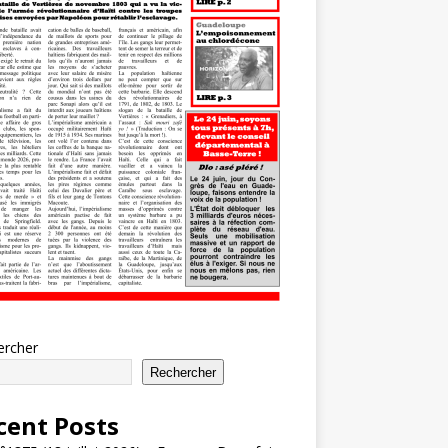
ercher
Rechercher
cent Posts