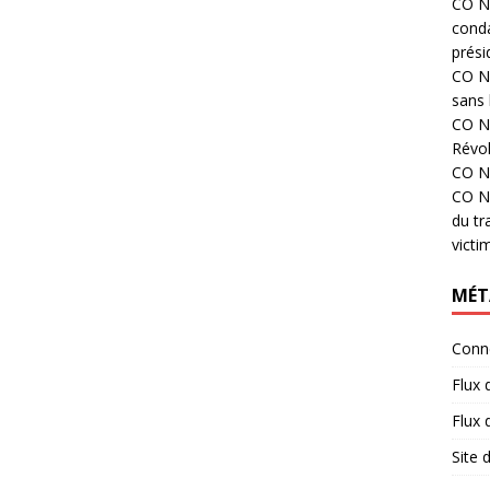
CO N°
cond
prési
CO N°
sans 
CO N°
Révol
CO N°
CO N°
du tr
victi
MÉT
Conn
Flux 
Flux
Site