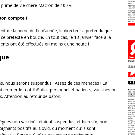
a prime de vie chère Macron de 100 €.
 son compte !
nt de la prime de fin d’année, le directeur a prétendu que
ce prétexte en boucle. En tout cas, le 13 janvier face à la
ents ont été effectués en moins d’une heure !
que
és, nous serons suspendus. Assez de ces menaces ! La
 emmerde tout l’hôpital, personnel et patients, vaccinés ou
s. Attention au retour de bâton.
llègues non vaccinés étaient suspendus, et bien sûr, non
soignants positifs au Covid, du moment qu’ils sont
hôpital… Parce qu’il n’y a pas assez de soignants.