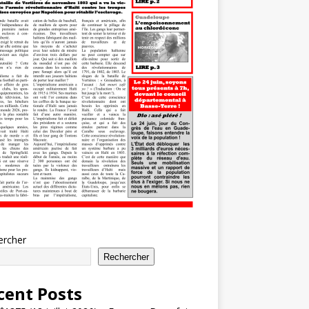
ercher
Rechercher
cent Posts