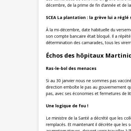
décembre, de la prime de fin d’année et de l
SCEA La plantation : la grève lui a réglé
À la mi-décembre, date habituelle du verseme
son compte bancaire était bloqué. Il a répété 
détermination des camarades, tous les virem
Échos des hôpitaux Martini
Ras-le-bol des menaces
Si au 30 janvier nous ne sommes pas vaccin
direction emboîte le pas au gouvernement qui
pas, avec ses économies et fermetures de lit
Une logique de fou !
Le ministre de la Santé a décrété que les co
remplacés. Et maintenant il décrète que les 
asymptomatiques, doivent venir travailler à l’