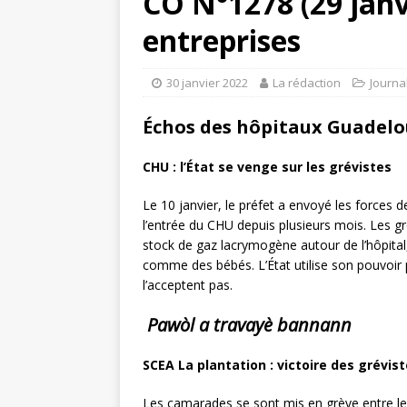
CO N°1278 (29 janv
entreprises
30 janvier 2022
La rédaction
Journa
Échos des hôpitaux Guadel
CHU : l’État se venge sur les grévistes
Le 10 janvier, le préfet a envoyé les forces d
l’entrée du CHU depuis plusieurs mois. Les g
stock de gaz lacrymogène autour de l’hôpital
comme des bébés. L’État utilise son pouvoir p
l’acceptent pas.
Pawòl a travayè bannann
SCEA La plantation : victoire des grévist
Les camarades se sont mis en grève entre le 7