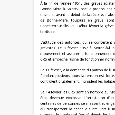
À la fin de l’année 1951, des grèves éclate
Bonne-Mère à Sainte-Rose, à propos des sal
ouvriers, avant le début de la récolte, n’ab
de Bonne-Mère, toujours en grève, sont 
Capesterre-Belle-Eau. Début février la grève 
territoire.
L’attitude des autorités, qui se concertent 
grévistes. Le 8 février 1952 à Morne-à-l’E
mouvement et assurer le fonctionnement de l
CRS et empêche l’usine de fonctionner norm
Le 11 février, à la demande du patron de l’u
Pendant plusieurs jours la tension est forte
contrôlent brutalement, intimident les habita
Le 14 février les CRS sont en nombre au Mo
était devenue explosive. L’arrestation d’u
centaines de personnes se massent et érige
qui transportent la canne à sucre vers l’u
remonte le boulevard Rougé depuis les barri