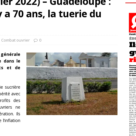
ier 2022) – Guadeloupe :
 y a 70 ans, la tuerie du
l Combat ouvrier
0
 générale
e dans le
ts et de
ie sucrière
érité avec
ofits des
uvriers ne
ration. Ils
l’inflation