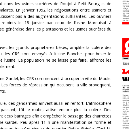
nt dans les usines sucrières de Roujol à Petit-Bourg et de
aires. En janvier 1952 les négociations entre usiniers et
outissent pas à des augmentations suffisantes. Les ouvriers
rejoints le 18 janvier par ceux de l’usine Marquisat à
se généralise dans les plantations et les usines sucrières du
avec les grands propriétaires békés, amplifie la colère des
au, les CRS sont envoyés à l’usine Blanchet pour briser le
’usine. La population ne se laisse pas faire, affronte les
alement.
sine Gardel, les CRS commencent à occuper la ville du Moule.
. Les forces de répression qui occupent la ville provoquent,
nts.
ule, des gendarmes arrivent aussi en renfort. L’atmosphère
n passant, tôt le matin, attise encore plus la colère. Des
nt deux barrages afin d’empêcher le passage des charrettes
sine Gardel. Peu après 11 h une manifestation se forme et
cades jusqu’au niveau du quartier Petite Guinée. C’est là,