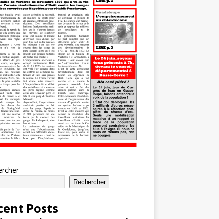
ercher
Rechercher
cent Posts