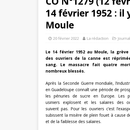
CO N°1279 (12 févr
14 février 1952 : il
Moule
20 février 2022
La rédaction
Journa
Le 14 février 1952 au Moule, la grève
des ouvriers de la canne est réprimé
sang. Le massacre fait quatre mor
nombreux blessés.
Après la Seconde Guerre mondiale, l’industr
en Guadeloupe connaît une période de prosp
les pénuries de sucre en Europe. Les pr
usiniers explosent et les salaires des o
suivent pas. Pour les ouvriers c’est l’exaspé
subissent la misère de plein fouet à cause de 
et de la faiblesse des salaires.