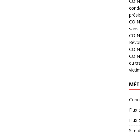
CO N°
cond
prési
CO N°
sans 
CO N°
Révol
CO N°
CO N°
du tr
victi
MÉT
Conn
Flux 
Flux
Site