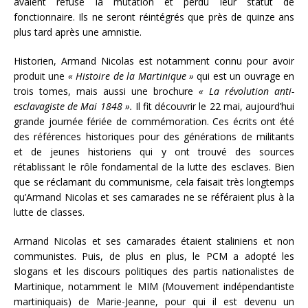
avaient refusé la mutation et perdu leur statut de
fonctionnaire. Ils ne seront réintégrés que près de quinze ans
plus tard après une amnistie.
Historien, Armand Nicolas est notamment connu pour avoir
produit une
« Histoire de la Martinique »
qui est un ouvrage en
trois tomes, mais aussi une brochure
« La révolution anti-
esclavagiste de Mai 1848 ».
Il fit découvrir le 22 mai, aujourd’hui
grande journée fériée de commémoration. Ces écrits ont été
des références historiques pour des générations de militants
et de jeunes historiens qui y ont trouvé des sources
rétablissant le rôle fondamental de la lutte des esclaves. Bien
que se réclamant du communisme, cela faisait très longtemps
qu’Armand Nicolas et ses camarades ne se référaient plus à la
lutte de classes.
Armand Nicolas et ses camarades étaient staliniens et non
communistes. Puis, de plus en plus, le PCM a adopté les
slogans et les discours politiques des partis nationalistes de
Martinique, notamment le MIM (Mouvement indépendantiste
martiniquais) de Marie-Jeanne, pour qui il est devenu un