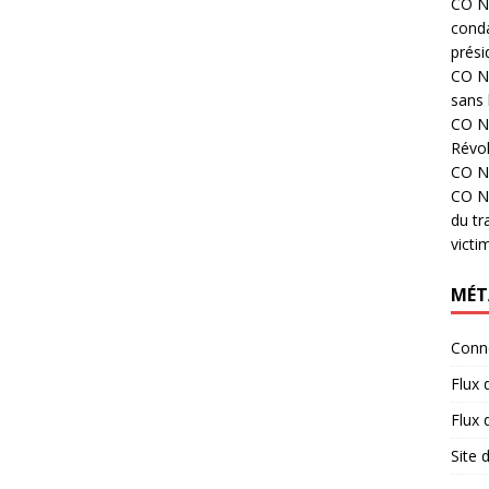
CO N°
cond
prési
CO N°
sans 
CO N°
Révol
CO N°
CO N°
du tr
victi
MÉT
Conn
Flux 
Flux
Site