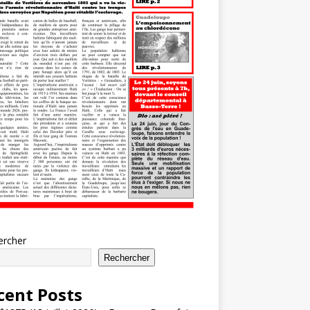
ercher
Rechercher
cent Posts