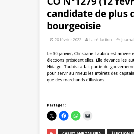
CO N°1279 (12 févr
candidate de plus 
bourgeoisie
20 février 2022
La rédaction
Journa
Le 30 janvier, Christiane Taubira est arrivée
élections présidentielles. Elle devance les 
Hidalgo. Taubira a fait partie du gouverneme
pour servir au mieux les intérêts des capita
que des marchands d’illusions.
Partager :
CHRISTIANE TAUBIRA
ÉLECTION P