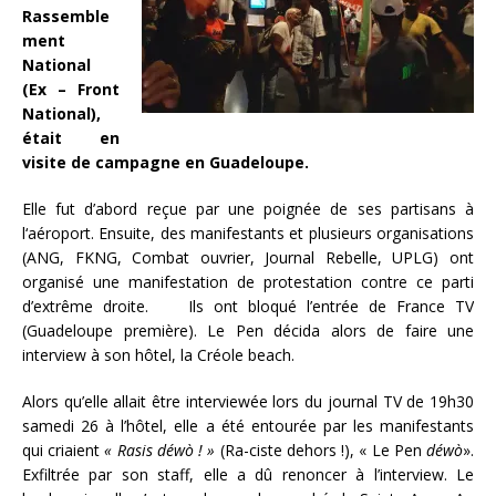
Rassemble
ment
National
(Ex – Front
National),
était en
visite de campagne en Guadeloupe.
Elle fut d’abord reçue par une poignée de ses partisans à
l‘aéroport. Ensuite, des manifestants et plusieurs organisations
(ANG, FKNG, Combat ouvrier, Journal Rebelle, UPLG) ont
organisé une manifestation de protestation contre ce parti
d’extrême droite. Ils ont bloqué l’entrée de France TV
(Guadeloupe première). Le Pen décida alors de faire une
interview à son hôtel, la Créole beach.
Alors qu’elle allait être interviewée lors du journal TV de 19h30
samedi 26 à l’hôtel, elle a été entourée par les manifestants
qui criaient
« Rasis déwò ! »
(Ra-ciste dehors !), « Le Pen
déwò
».
Exfiltrée par son staff, elle a dû renoncer à l’interview. Le