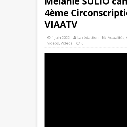
Mélanie SULIO can
4ème Circonscript
VIAATV
1 juin 2022
La rédaction
Actualités
,
vidéos
,
Vidéos
0