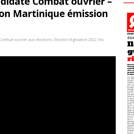
didate Combat ouvrier –
ion Martinique émission
Combat ouvrier aux élections
,
Élection législative 2022
,
les