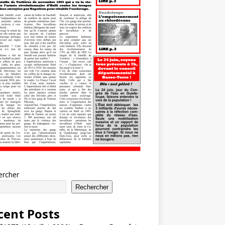
ercher
Rechercher
cent Posts