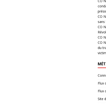
CO N°
cond
prési
CO N°
sans 
CO N°
Révol
CO N°
CO N°
du tr
victi
MÉT
Conn
Flux 
Flux
Site