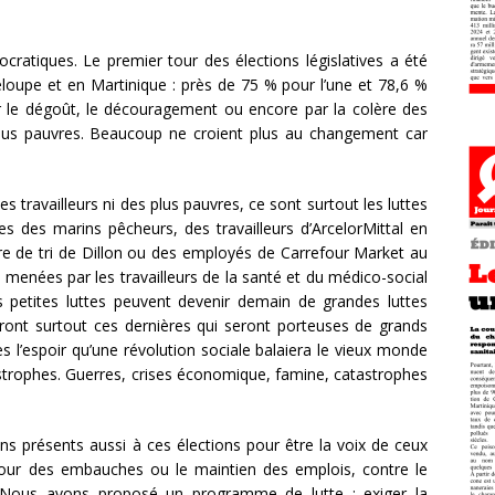
ratiques. Le premier tour des élections législatives a été
oupe et en Martinique : près de 75 % pour l’une et 78,6 %
ar le dégoût, le découragement ou encore par la colère des
 plus pauvres. Beaucoup ne croient plus au changement car
s travailleurs ni des plus pauvres, ce sont surtout les luttes
es des marins pêcheurs, des travailleurs d’ArcelorMittal en
re de tri de Dillon ou des employés de Carrefour Market au
 menées par les travailleurs de la santé et du médico-social
es petites luttes peuvent devenir demain de grandes luttes
seront surtout ces dernières qui seront porteuses de grands
s l’espoir qu’une révolution sociale balaiera le vieux monde
astrophes. Guerres, crises économique, famine, catastrophes
ns présents aussi à ces élections pour être la voix de ceux
 pour des embauches ou le maintien des emplois, contre le
s. Nous avons proposé un programme de lutte : exiger la