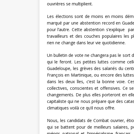
ouvrières se multiplient.
Les élections sont de moins en moins démoc
marqué par une abstention record en Guadel
pour l’autre. Cette abstention s’explique p
travailleurs et des couches populaires les
rien ne change dans leur vie quotidienne.
Un bulletin de vote ne changera pas le sort de
qui le feront. Les petites luttes comme cell
Guadeloupe, les grèves des salariés du cent
François en Martinique, ou encore des luttes
dans les deux îles, c’est la bonne voie. C
collectives, conscientes et offensives. Ce 
changements. De plus elles porteront en elle
capitaliste qui ne nous prépare que des cat
climatiques voilà ce qu’il nous offre.
Nous, les candidats de Combat ouvrier, étio
qui se battent pour de meilleurs salaires,
mépris patronal et l’impérialisme françai