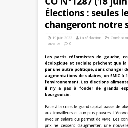
CO N°1287 (18 juin 
Élections : seules l
changeront notre 
19 juin 2022
La rédaction
Combat ou
ouvrier
0
Les partis réformistes de gauche, c
écologique et sociale) prêchent que la
par une autre politique, sans changer 
augmentations de salaires, un SMIC à 1 
l’environnement. Les élections aliment
il n’y a pas à fonder de grands esp
bourgeoisie.
Face à la crise, le grand capital passe de pl
aux travailleurs et aux plus pauvres. L’écono
avec un salaire qui permet de vivre. Les con
prix ne cessent d’augmenter, une nouvell