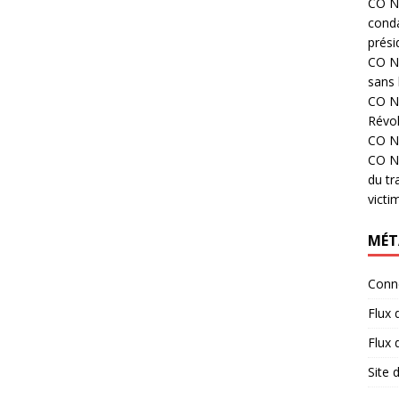
CO N°
cond
prési
CO N°
sans 
CO N°
Révol
CO N°
CO N°
du tr
victi
MÉT
Conn
Flux 
Flux
Site