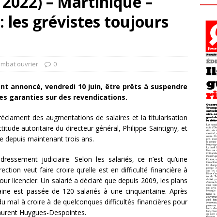
 2022) – Martinique –
: les grévistes toujours
ombat ouvrier
0
ont annoncé, vendredi 10 juin, être prêts à suspendre
des garanties sur des revendications.
réclament des augmentations de salaires et la titularisation
titude autoritaire du directeur général, Philippe Saintigny, et
se depuis maintenant trois ans.
dressement judiciaire. Selon les salariés, ce n’est qu’une
ction veut faire croire qu’elle est en difficulté financière à
our licencier. Un salarié a déclaré que depuis 2009, les plans
aine est passée de 120 salariés à une cinquantaine. Après
 du mal à croire à de quelconques difficultés financières pour
Laurent Huygues-Despointes.