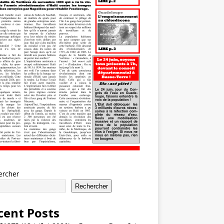
ercher
Rechercher
cent Posts