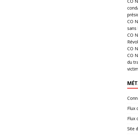
CO N°
cond
prési
CO N°
sans 
CO N°
Révol
CO N°
CO N°
du tr
victi
MÉT
Conn
Flux 
Flux
Site