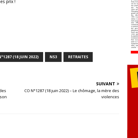
s prix !
N°1287 (18 JUIN 2022)
NS3
RETRAITES
SUIVANT
 des
CO N°1287 (18 juin 2022) – Le chômage, la mère des
ison
violences