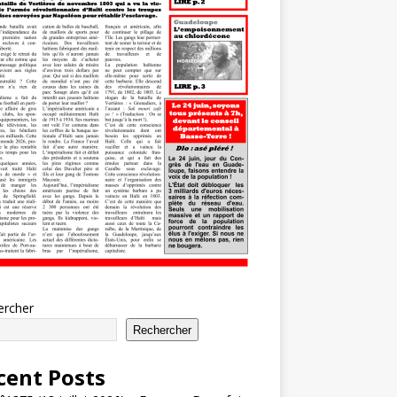
ercher
Rechercher
cent Posts