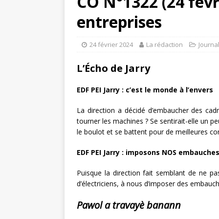
CO N°1322 (24 févri
entreprises
24 février 2024
La rédaction
Journa
L’Écho de Jarry
EDF PEI Jarry : c’est le monde à l’envers
La direction a décidé d’embaucher des cadr
tourner les machines ? Se sentirait-elle un p
le boulot et se battent pour de meilleures co
EDF PEI Jarry : imposons NOS embauche
Puisque la direction fait semblant de ne p
d’électriciens, à nous d’imposer des embauche
Pawol a travayè banann