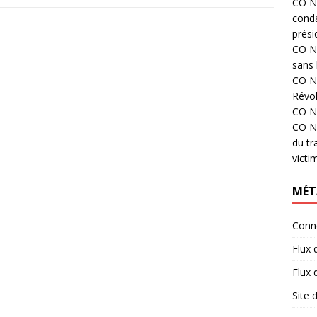
CO N°
cond
prési
CO N°
sans 
CO N°
Révol
CO N°
CO N°
du tr
victi
MÉT
Conn
Flux 
Flux
Site