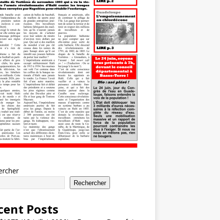
ercher
Rechercher
cent Posts