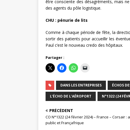
être consciente des désagréments, mais ne fa
des agents du pôle logistique.
CHU : pénurie de lits
Comme à chaque période de fête, la directi
sortir des patients pour accueillir les éventue
Paul c’est le nouveau credo des hôpitaux.
Partager :
DANS LES ENTREPRISES
ÉCHOS DE
L’ÉCHO DE L’AÉROPORT
N°1322 (24 FÉVR
PRÉCÉDENT
CO N°1322 (24 février 2024) – France – Corsair : 
public et Françafrique