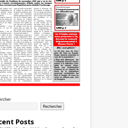
ercher
Rechercher
cent Posts