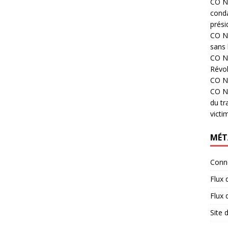
CO N°
cond
prési
CO N°
sans 
CO N°
Révol
CO N°
CO N°
du tr
victi
MÉT
Conn
Flux 
Flux
Site