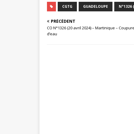
CGTG
GUADELOUPE
N°1326 (
PRÉCÉDENT
CO N°1326 (20 avril 2024) – Martinique – Coupur
d’eau