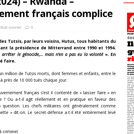
2024) – Rwanda –
ement français complice
mbat ouvrier
0
des Tutsis, par leurs voisins, Hutus, tous habitants du
nt la présidence de Mitterrand entre 1990 et 1994.
 arrêter le génocide,… mais n’en a pas eu la volonté
». En
é faire.
un million de Tutsis morts, dont femmes et enfants, entre le
nd à près de 10 000 tués chaque jour.
uvernement français s’est il contenté de « laisser faire » en
 ? Ou a-t-il agit réellement et en pratique en faveur des
la question. Les chefs militaires ont généralement comme
ette » dit-on. Le secret-défense a-t-il été entièrement levé
à criminel.