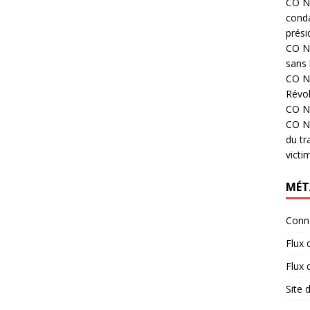
CO N°
cond
prési
CO N°
sans 
CO N°
Révol
CO N°
CO N°
du tr
victi
MÉT
Conn
Flux 
Flux
Site