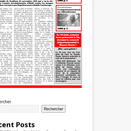
ercher
Rechercher
cent Posts