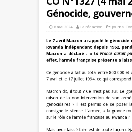
CO N°1327 (4 mai 
Génocide, gouvern
8 mai 2024
La rédaction
Journal Co
Le 7 avril Macron a rappelé le génocide 
Rwanda indépendant depuis 1962, penda
Macron a déclaré : «
La France aurait pu
effet, l’armée française présente a laiss
Ce génocide a fait au total entre 800 000 et 
7 avril et le 17 juillet 1994, ce qui correspo
Macron dit, il tout ? Ce n’est pas sur. Le go
raison de la non intervention de son armée
génocidaires ? Il est permis de se poser 
consigne le silence. L’armée, « la grande mu
sur le rôle de l’armée française au Rwanda ?
Mais avoir laissé faire est de toute façon déj