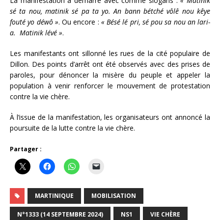
La manifestation a démarré avec comme slogans :
« Matinik
sé ta nou, matinik sé pa ta yo. An bann bétché vôlê nou kêye
fouté yo déwô »
. Ou encore :
« Bésé lé pri, sé pou sa nou an lari-
a. Matinik lévé »
.
Les manifestants ont sillonné les rues de la cité populaire de
Dillon. Des points d’arrêt ont été observés avec des prises de
paroles, pour dénoncer la misère du peuple et appeler la
population à venir renforcer le mouvement de protestation
contre la vie chère.
À l’issue de la manifestation, les organisateurs ont annoncé la
poursuite de la lutte contre la vie chère.
Partager :
MARTINIQUE
MOBILISATION
N°1333 (14 SEPTEMBRE 2024)
NS1
VIE CHÈRE