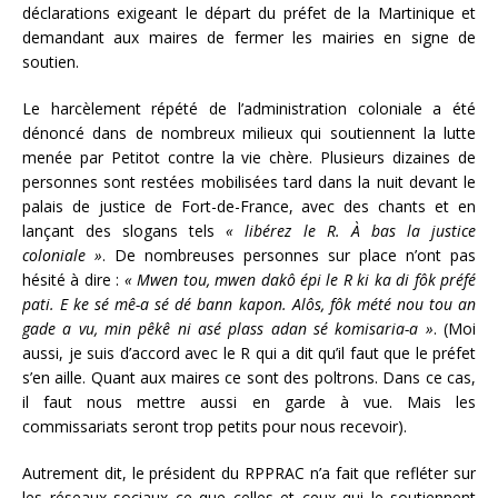
déclarations exigeant le départ du préfet de la Martinique et
demandant aux maires de fermer les mairies en signe de
soutien.
Le harcèlement répété de l’administration coloniale a été
dénoncé dans de nombreux milieux qui soutiennent la lutte
menée par Petitot contre la vie chère. Plusieurs dizaines de
personnes sont restées mobilisées tard dans la nuit devant le
palais de justice de Fort-de-France, avec des chants et en
lançant des slogans tels
« libérez le R. À bas la justice
coloniale »
. De nombreuses personnes sur place n’ont pas
hésité à dire :
« Mwen tou, mwen dakô épi le R ki ka di fôk préfé
pati. E ke sé mê-a sé dé bann kapon. Alôs, fôk mété nou tou an
gade a vu, min pêkê ni asé plass adan sé komisaria-a »
. (Moi
aussi, je suis d’accord avec le R qui a dit qu’il faut que le préfet
s’en aille. Quant aux maires ce sont des poltrons. Dans ce cas,
il faut nous mettre aussi en garde à vue. Mais les
commissariats seront trop petits pour nous recevoir).
Autrement dit, le président du RPPRAC n’a fait que refléter sur
les réseaux sociaux ce que celles et ceux qui le soutiennent