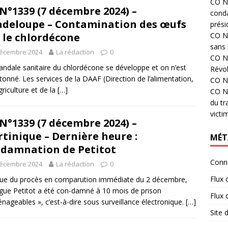
CO N°
N°1339 (7 décembre 2024) –
cond
deloupe – Contamination des œufs
prési
CO N°
 le chlordécone
sans 
décembre 2024
La rédaction
0
CO N°
andale sanitaire du chlordécone se développe et on n’est
Révol
tonné. Les services de la DAAF (Direction de l’alimentation,
CO N°
griculture et de la
[…]
CO N°
du tr
victi
N°1339 (7 décembre 2024) –
tinique – Dernière heure :
MÉT
damnation de Petitot
Conn
décembre 2024
La rédaction
0
Flux 
ssue du procès en comparution immédiate du 2 décembre,
gue Petitot a été con-damné à 10 mois de prison
Flux
nageables », c’est-à-dire sous surveillance électronique.
[…]
Site