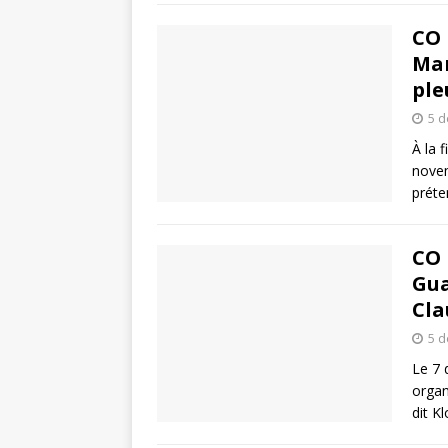
CO 
Mar
ple
5 
À la 
novem
prét
CO 
Gua
Cla
5 
Le 7 
organ
dit K