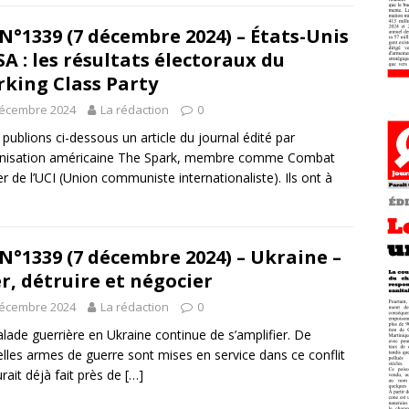
N°1339 (7 décembre 2024) – États-Unis
SA : les résultats électoraux du
king Class Party
décembre 2024
La rédaction
0
publions ci-dessous un article du journal édité par
anisation américaine The Spark, membre comme Combat
er de l’UCI (Union communiste internationaliste). Ils ont à
N°1339 (7 décembre 2024) – Ukraine –
r, détruire et négocier
décembre 2024
La rédaction
0
alade guerrière en Ukraine continue de s’amplifier. De
lles armes de guerre sont mises en service dans ce conflit
urait déjà fait près de
[…]