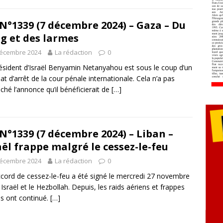
N°1339 (7 décembre 2024) – Gaza – Du
g et des larmes
décembre 2024
La rédaction
0
ésident d’Israël Benyamin Netanyahou est sous le coup d’un
t d’arrêt de la cour pénale internationale. Cela n’a pas
hé l’annonce qu’il bénéficierait de
[…]
N°1339 (7 décembre 2024) – Liban –
aël frappe malgré le cessez-le-feu
décembre 2024
La rédaction
0
cord de cessez-le-feu a été signé le mercredi 27 novembre
 Israël et le Hezbollah. Depuis, les raids aériens et frappes
es ont continué.
[…]