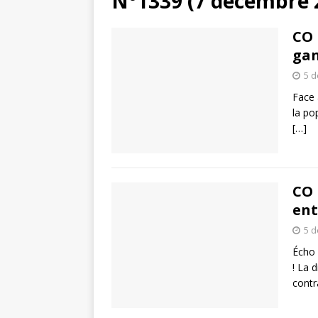
N°1339 (7 décembre 
CO 
gan
5 
Face 
la po
[…]
CO 
ent
5 
Écho 
! La 
contr