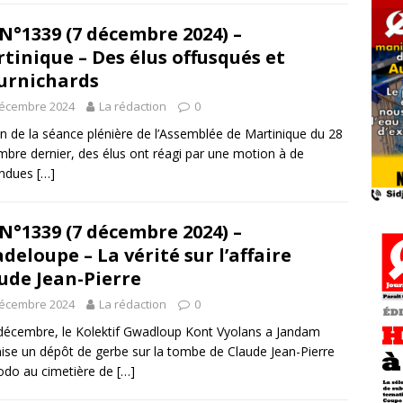
N°1339 (7 décembre 2024) –
tinique – Des élus offusqués et
urnichards
décembre 2024
La rédaction
0
fin de la séance plénière de l’Assemblée de Martinique du 28
bre dernier, des élus ont réagi par une motion à de
endues
[…]
N°1339 (7 décembre 2024) –
deloupe – La vérité sur l’affaire
ude Jean-Pierre
décembre 2024
La rédaction
0
décembre, le Kolektif Gwadloup Kont Vyolans a Jandam
ise un dépôt de gerbe sur la tombe de Claude Jean-Pierre
lodo au cimetière de
[…]