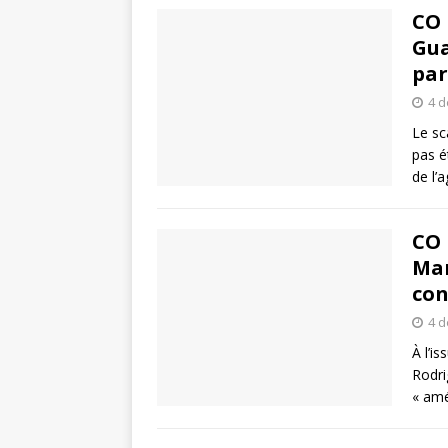
CO 
Gua
par
4 
Le sc
pas é
de l’a
CO 
Mar
con
4 
À l’i
Rodri
« amé