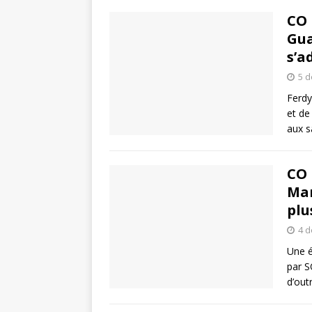
CO 
Gua
s’a
5 
Ferdy
et de
aux s
CO 
Mar
plu
4 
Une é
par S
d’out