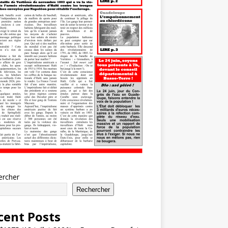
ercher
Rechercher
cent Posts