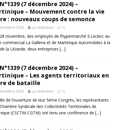
N°1339 (7 décembre 2024) –
tinique – Mouvement contre la vie
re : nouveaux coups de semonce
décembre 2024
La rédaction
0
 28 novembre, des employés de l’hypermarché E.Leclerc au
e commercial La Galleria et de Martinique Automobiles à la
de la Lézarde, deux entreprises
[…]
N°1339 (7 décembre 2024) –
tinique – Les agents territoriaux en
re de bataille
décembre 2024
La rédaction
0
ille de l’ouverture de leur 5ème Congrès, les représentants
 Chambre Syndicale des Collectivités Territoriales de
inique (CSCTM-CGTM) ont tenu une conférence de
[…]