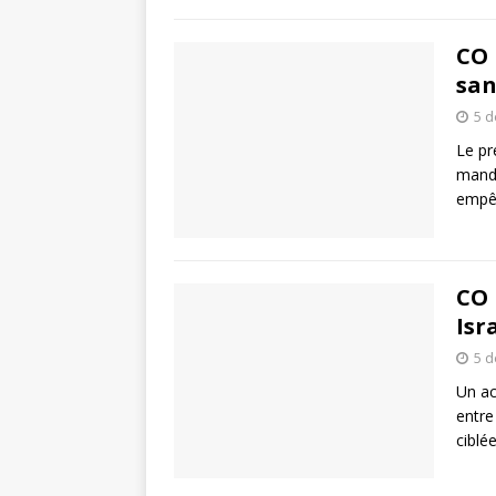
CO 
san
5 
Le pr
manda
empêc
CO 
Isr
5 
Un ac
entre
ciblé