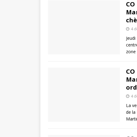
CO 
Mar
chè
4 
Jeudi
centr
zone 
CO 
Mar
ord
4 
La ve
de la
Mart