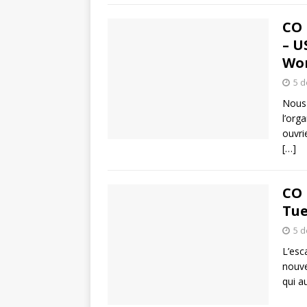
CO 
– U
Wor
5 
Nous 
l’org
ouvri
[…]
CO 
Tue
5 
L’esc
nouve
qui a