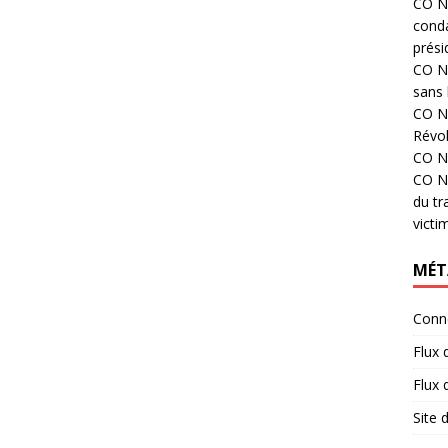
CO N°
cond
prési
CO N°
sans 
CO N°
Révol
CO N°
CO N°
du tr
victi
MÉT
Conn
Flux 
Flux
Site