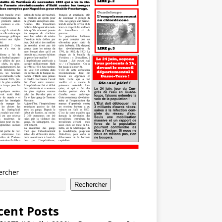
ercher
Rechercher
cent Posts