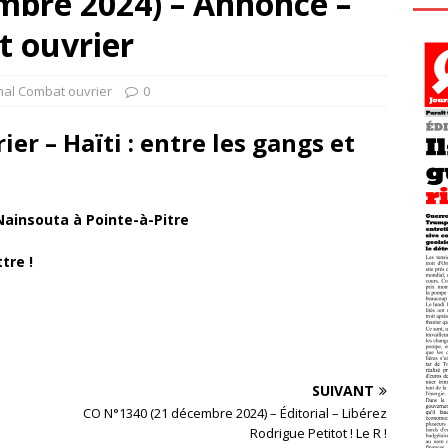
mbre 2024) – Annonce –
 ouvrier
nal Combat ouvrier
0
ier –
Haïti : entre les gangs et
 Nainsouta
à Pointe-à-Pitre
tre !
SUIVANT
CO N°1340 (21 décembre 2024) – Éditorial – Libérez
Rodrigue Petitot ! Le R !