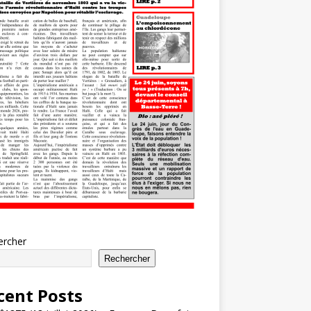
ercher
Rechercher
cent Posts