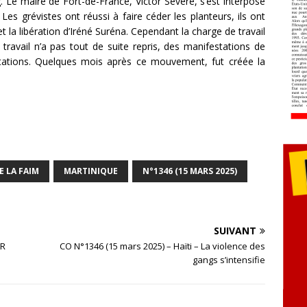
 Le maire de Fort-de-France, Victor Sévère, s’est interposé
Les grévistes ont réussi à faire céder les planteurs, ils ont
et la libération d’Iréné Suréna. Cependant la charge de travail
travail n’a pas tout de suite repris, des manifestations de
tations. Quelques mois après ce mouvement, fut créée la
E LA FAIM
MARTINIQUE
N°1346 (15 MARS 2025)
SUIVANT
AR
CO N°1346 (15 mars 2025) – Haïti – La violence des
gangs s’intensifie