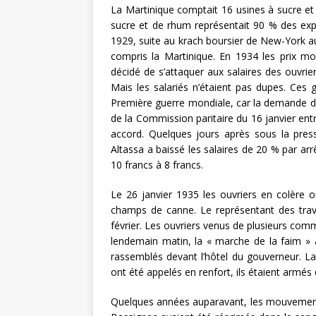
La Martinique comptait 16 usines à sucre et 
sucre et de rhum représentait 90 % des exp
1929, suite au krach boursier de New-York 
compris la Martinique. En 1934 les prix mon
décidé de s’attaquer aux salaires des ouvriers
Mais les salariés n’étaient pas dupes. Ces g
Première guerre mondiale, car la demande de
de la Commission paritaire du 16 janvier ent
accord. Quelques jours après sous la press
Altassa a baissé les salaires de 20 % par arrê
10 francs à 8 francs.
Le 26 janvier 1935 les ouvriers en colère
champs de canne. Le représentant des trava
février. Les ouvriers venus de plusieurs co
lendemain matin, la « marche de la faim » a
rassemblés devant l’hôtel du gouverneur. L
ont été appelés en renfort, ils étaient armé
Quelques années auparavant, les mouvements