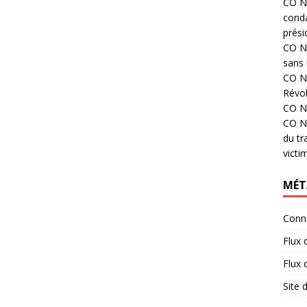
CO N°
cond
prési
CO N°
sans 
CO N°
Révol
CO N°
CO N°
du tr
victi
MÉT
Conn
Flux 
Flux
Site