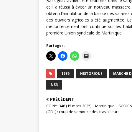
Bassignac avaient été réprimés dans le sang.
et il a réussi à éviter un nouveau massacre. 
obtenu l’annulation de la baisse des salaires 
des ouvriers agricoles a été augmentée. Le 
mécontentement ont continué sur les habi
première Union syndicale de Martinique.
Partager :
1935
HISTORIQUE
MARCHE D
NS3
PRÉCÉDENT
CO N°1346 (15 mars 2025) – Martinique – SODIC
(GBH) : coup de semonce des travailleurs