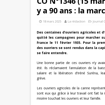
CO N°1346 (15 mars
y a 90 ans : la mar
18 mars 2025
La rédaction
Journal 
Des centaines d’ouvriers agricoles et d
quitté les campagnes pour marcher su
France le 11 février 1935. Pour la prem
des ouvriers se sont rendus dans la cap
se faire entendre.
Une bonne partie de ces ouvriers n’y avai
été. Ils réclamaient l’annulation de la bai
salaire et la libération d’Iréné Suréna, le
grève.
Les ouvriers agricoles de la canne représenta
sont eux qui grâce à leur travail ont fait la
misère touchait les ouvriers et leur famille.