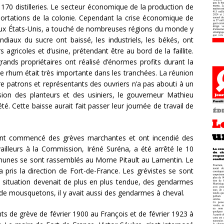
170 distilleries. Le secteur économique de la production de
ortations de la colonie. Cependant la crise économique de
aux États-Unis, a touché de nombreuses régions du monde y
diaux du sucre ont baissé, les industriels, les békés, ont
 agricoles et d’usine, prétendant être au bord de la faillite.
rands propriétaires ont réalisé d’énormes profits durant la
 rhum était très importante dans les tranchées. La réunion
re patrons et représentants des ouvriers n’a pas abouti à un
ion des planteurs et des usiniers, le gouverneur Mathieu
té. Cette baisse aurait fait passer leur journée de travail de
 ont commencé des grèves marchantes et ont incendié des
illeurs à la Commission, Iréné Suréna, a été arrêté le 10
mmunes se sont rassemblés au Morne Pitault au Lamentin. Le
 pris la direction de Fort-de-France. Les grévistes se sont
a situation devenait de plus en plus tendue, des gendarmes
s de mousquetons, il y avait aussi des gendarmes à cheval.
 de grève de février 1900 au François et de février 1923 à