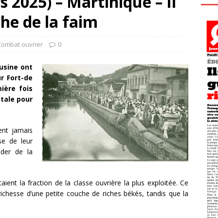
 2025) – Martinique – Il
che de la faim
Combat ouvrier
0
’usine ont
r Fort-de
ière fois
itale pour
ent jamais
sse de leur
ader de la
ient la fraction de la classe ouvrière la plus exploitée. Ce
 richesse d’une petite couche de riches békés, tandis que la