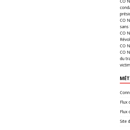
CO N°
cond
prési
CO N°
sans 
CO N°
Révol
CO N°
CO N°
du tr
victi
MÉT
Conn
Flux 
Flux
Site