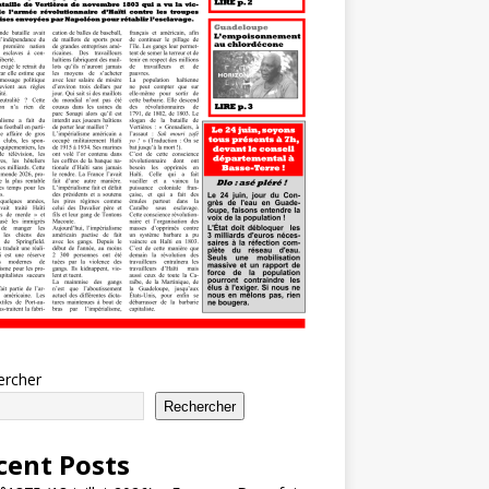
ercher
Rechercher
cent Posts