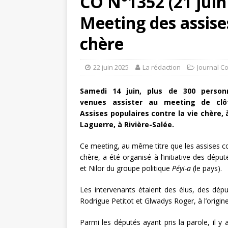
CO N°1352 (21 juin
Meeting des assises
chère
22 juin 2025
La rédaction
Journal C
Samedi 14 juin, plus de 300 person
venues assister au meeting de clô
Assises populaires contre la vie chère, 
Laguerre, à Rivière-Salée.
Ce meeting, au même titre que les assises co
chère, a été organisé à l’initiative des dép
et Nilor du groupe politique
Péyi-a
(le pays).
Les intervenants étaient des élus, des dép
Rodrigue Petitot et Glwadys Roger, à l’origine
Parmi les députés ayant pris la parole, il y