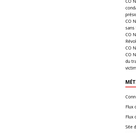
CO N°
cond
prési
CO N°
sans 
CO N°
Révol
CO N°
CO N°
du tr
victi
MÉT
Conn
Flux 
Flux
Site