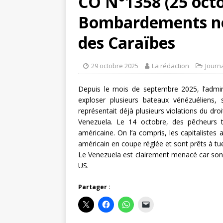
CO N°1358 (25 octo
Bombardements no
des Caraïbes
29 octobre 2025
La rédaction
Journ
Depuis le mois de septembre 2025, l’admin
exploser plusieurs bateaux vénézuéliens, 
représentait déjà plusieurs violations du dro
Venezuela. Le 14 octobre, des pêcheurs t
américaine. On l’a compris, les capitalistes 
américain en coupe réglée et sont prêts à tue
Le Venezuela est clairement menacé car son di
US.
Partager :