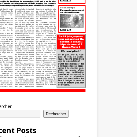
ercher
Rechercher
cent Posts