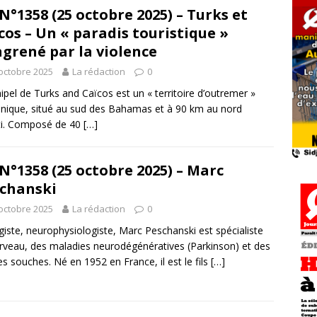
N°1358 (25 octobre 2025) – Turks et
cos – Un « paradis touristique »
grené par la violence
octobre 2025
La rédaction
0
hipel de Turks and Caïcos est un « territoire d’outremer »
nnique, situé au sud des Bahamas et à 90 km au nord
ti. Composé de 40
[…]
N°1358 (25 octobre 2025) – Marc
chanski
octobre 2025
La rédaction
0
giste, neurophysiologiste, Marc Peschanski est spécialiste
rveau, des maladies neurodégénératives (Parkinson) et des
les souches. Né en 1952 en France, il est le fils
[…]