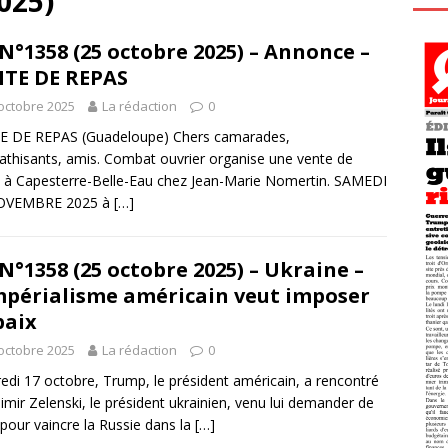
025)
N°1358 (25 octobre 2025) – Annonce –
TE DE REPAS
octobre 2025
La rédaction
0
E DE REPAS (Guadeloupe) Chers camarades,
thisants, amis. Combat ouvrier organise une vente de
 à Capesterre-Belle-Eau chez Jean-Marie Nomertin. SAMEDI
OVEMBRE 2025 à
[…]
N°1358 (25 octobre 2025) – Ukraine –
mpérialisme américain veut imposer
paix
octobre 2025
La rédaction
0
edi 17 octobre, Trump, le président américain, a rencontré
imir Zelenski, le président ukrainien, venu lui demander de
e pour vaincre la Russie dans la
[…]