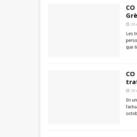
CO 
Grè
29 
Les t
perso
que 
CO 
tra
29 
En un
l’act
octob