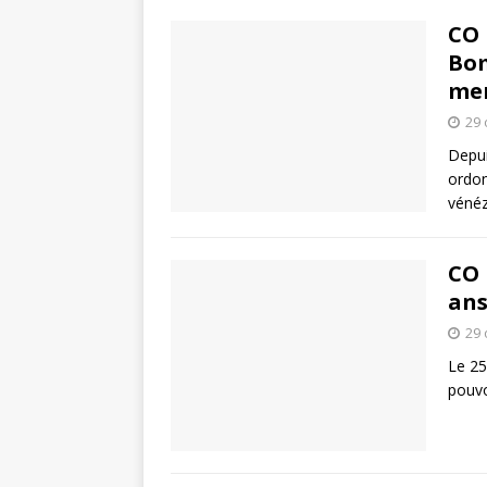
CO 
Bom
mer
29 
Depui
ordon
vénéz
CO 
ans
29 
Le 25
pouvo