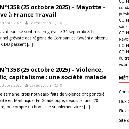
CO N°
N°1358 (25 octobre 2025) – Mayotte –
cond
ve à France Travail
prési
CO N°
octobre 2025
La rédaction
0
sans 
ravailleurs se sont mis en grève le 30 septembre. Le
CO N°
nnel gréviste des régions de Combani et Kawéni a obtenu
Révol
6 CDD passent
[…]
CO N°
CO N°
du tr
victi
N°1358 (25 octobre 2025) – Violence,
fic, capitalisme : une société malade
MÉT
octobre 2025
La rédaction
0
Conn
e semaine, trois nouveaux faits de violence ont ponctué
ualité en Martinique. En Guadeloupe, depuis le lundi 20
Flux 
re, on compte un homicide supplémentaire :
[…]
Flux
Site