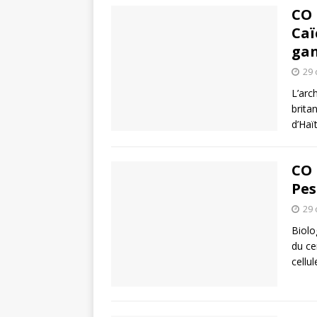
CO 
Caï
gan
29 
L’arc
brita
d’Haï
CO 
Pes
29 
Biolo
du ce
cellu