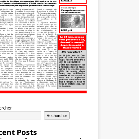
ercher
Rechercher
cent Posts