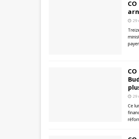
CO 
arn
29 
Treiz
minis
payer
CO 
Bud
plu
29 
Ce lu
finan
réfo