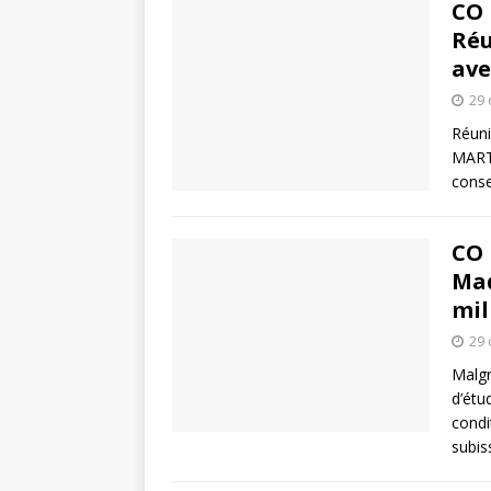
CO 
Réu
ave
29 
Réuni
MART
conse
CO 
Mad
mil
29 
Malgr
d’étu
condi
subi