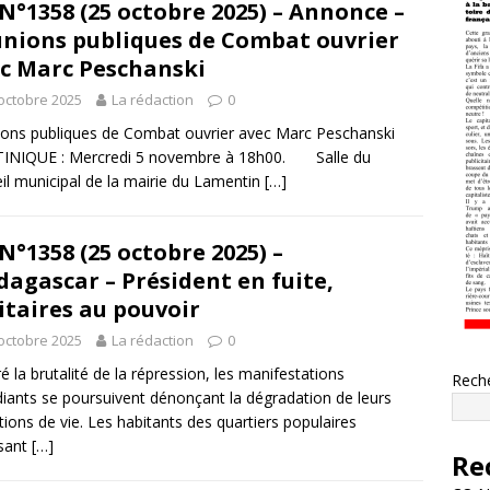
N°1358 (25 octobre 2025) – Annonce –
nions publiques de Combat ouvrier
c Marc Peschanski
octobre 2025
La rédaction
0
ons publiques de Combat ouvrier avec Marc Peschanski
INIQUE : Mercredi 5 novembre à 18h00. Salle du
il municipal de la mairie du Lamentin
[…]
N°1358 (25 octobre 2025) –
agascar – Président en fuite,
itaires au pouvoir
octobre 2025
La rédaction
0
é la brutalité de la répression, les manifestations
Rech
diants se poursuivent dénonçant la dégradation de leurs
tions de vie. Les habitants des quartiers populaires
ssant
[…]
Re