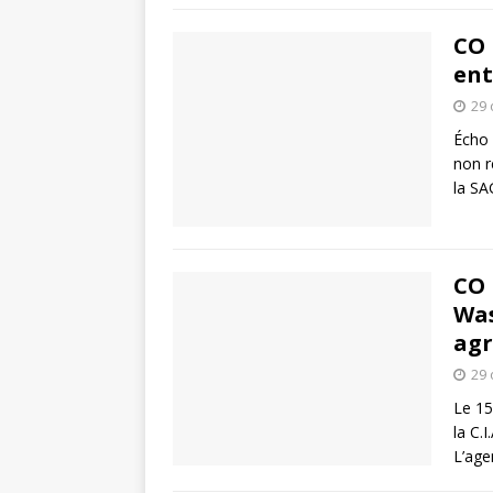
CO 
ent
29 
Écho 
non r
la S
CO 
Was
agr
29 
Le 15
la C.I
L’age