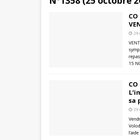
N°1358 (25 octobre 2
CO 
VEN
29 
VENT
sympa
repas
15 N
CO 
L’i
sa 
29 
Vendr
Volod
l’aid