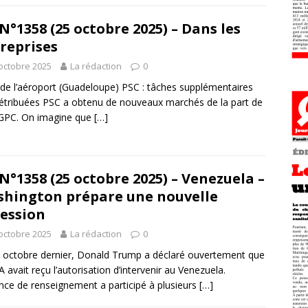
N°1358 (25 octobre 2025) – Dans les
reprises
octobre 2025
La rédaction
0
de l’aéroport (Guadeloupe) PSC : tâches supplémentaires
étribuées PSC a obtenu de nouveaux marchés de la part de
AGPC. On imagine que
[…]
N°1358 (25 octobre 2025) – Venezuela –
hington prépare une nouvelle
ession
octobre 2025
La rédaction
0
 octobre dernier, Donald Trump a déclaré ouvertement que
.A avait reçu l’autorisation d’intervenir au Venezuela.
nce de renseignement a participé à plusieurs
[…]