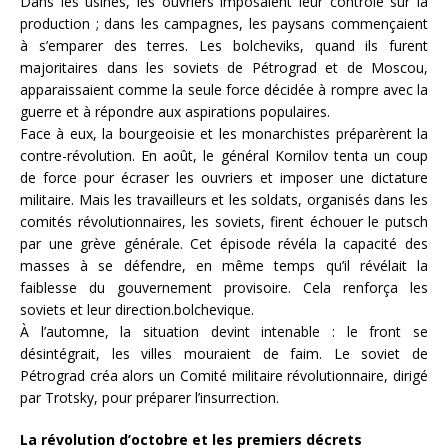
Dans les usines, les ouvriers imposaient leur contrôle sur la
production ; dans les campagnes, les paysans commençaient
à s’emparer des terres. Les bolcheviks, quand ils furent
majoritaires dans les soviets de Pétrograd et de Moscou,
apparaissaient comme la seule force décidée à rompre avec la
guerre et à répondre aux aspirations populaires.
Face à eux, la bourgeoisie et les monarchistes préparèrent la
contre-révolution. En août, le général Kornilov tenta un coup
de force pour écraser les ouvriers et imposer une dictature
militaire. Mais les travailleurs et les soldats, organisés dans les
comités révolutionnaires, les soviets, firent échouer le putsch
par une grève générale. Cet épisode révéla la capacité des
masses à se défendre, en même temps qu’il révélait la
faiblesse du gouvernement provisoire. Cela renforça les
soviets et leur direction.bolchevique.
À l’automne, la situation devint intenable : le front se
désintégrait, les villes mouraient de faim. Le soviet de
Pétrograd créa alors un Comité militaire révolutionnaire, dirigé
par Trotsky, pour préparer l’insurrection.
La révolution d’octobre et les premiers décrets