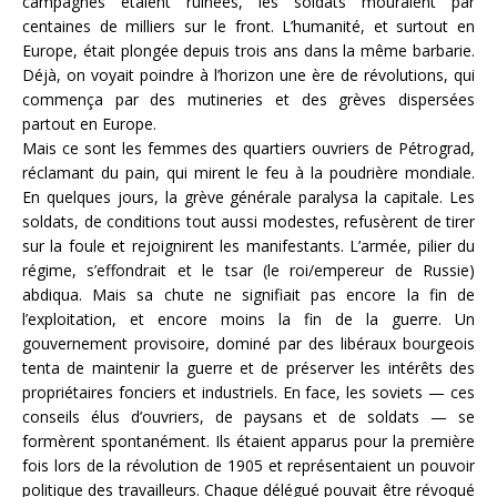
campagnes étaient ruinées, les soldats mouraient par
centaines de milliers sur le front. L’humanité, et surtout en
Europe, était plongée depuis trois ans dans la même barbarie.
Déjà, on voyait poindre à l’horizon une ère de révolutions, qui
commença par des mutineries et des grèves dispersées
partout en Europe.
Mais ce sont les femmes des quartiers ouvriers de Pétrograd,
réclamant du pain, qui mirent le feu à la poudrière mondiale.
En quelques jours, la grève générale paralysa la capitale. Les
soldats, de conditions tout aussi modestes, refusèrent de tirer
sur la foule et rejoignirent les manifestants. L’armée, pilier du
régime, s’effondrait et le tsar (le roi/empereur de Russie)
abdiqua. Mais sa chute ne signifiait pas encore la fin de
l’exploitation, et encore moins la fin de la guerre. Un
gouvernement provisoire, dominé par des libéraux bourgeois
tenta de maintenir la guerre et de préserver les intérêts des
propriétaires fonciers et industriels. En face, les soviets — ces
conseils élus d’ouvriers, de paysans et de soldats — se
formèrent spontanément. Ils étaient apparus pour la première
fois lors de la révolution de 1905 et représentaient un pouvoir
politique des travailleurs. Chaque délégué pouvait être révoqué