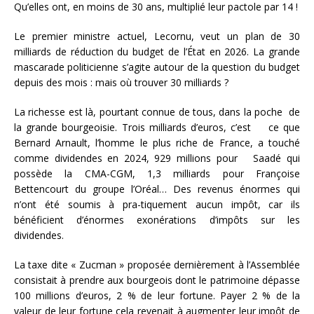
Qu’elles ont, en moins de 30 ans, multiplié leur pactole par 14 !
Le premier ministre actuel, Lecornu, veut un plan de 30
milliards de réduction du budget de l’État en 2026. La grande
mascarade politicienne s’agite autour de la question du budget
depuis des mois : mais où trouver 30 milliards ?
La richesse est là, pourtant connue de tous, dans la poche de
la grande bourgeoisie. Trois milliards d’euros, c’est ce que
Bernard Arnault, l’homme le plus riche de France, a touché
comme dividendes en 2024, 929 millions pour Saadé qui
possède la CMA-CGM, 1,3 milliards pour Françoise
Bettencourt du groupe l’Oréal… Des revenus énormes qui
n’ont été soumis à pra-tiquement aucun impôt, car ils
bénéficient d’énormes exonérations d’impôts sur les
dividendes.
La taxe dite « Zucman » proposée dernièrement à l’Assemblée
consistait à prendre aux bourgeois dont le patrimoine dépasse
100 millions d’euros, 2 % de leur fortune. Payer 2 % de la
valeur de leur fortune cela revenait à augmenter leur impôt de