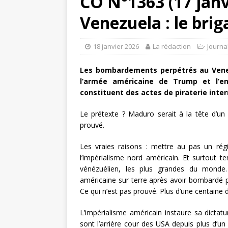
CO N°1363 (17 janvi
Venezuela : le brig
18 janvier 2026
La rédaction
Journa
Les bombardements perpétrés au Venezu
l’armée américaine de Trump et l’
constituent des actes de piraterie inter
Le prétexte ? Maduro serait à la tête d’un
prouvé.
Les vraies raisons : mettre au pas un ré
l’impérialisme nord américain. Et surtout t
vénézuélien, les plus grandes du monde. V
américaine sur terre après avoir bombardé pl
Ce qui n’est pas prouvé. Plus d’une centain
L’impérialisme américain instaure sa dictat
sont l’arrière cour des USA depuis plus d’