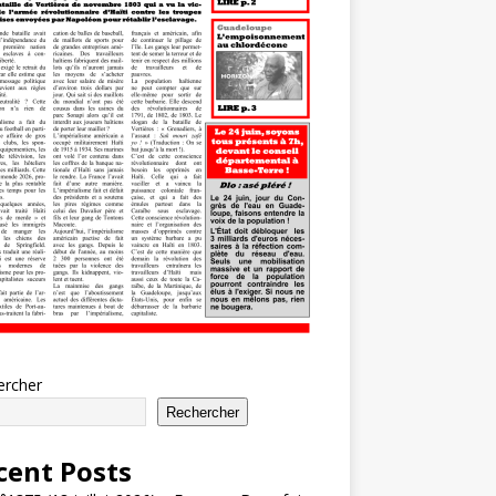
ercher
Rechercher
cent Posts