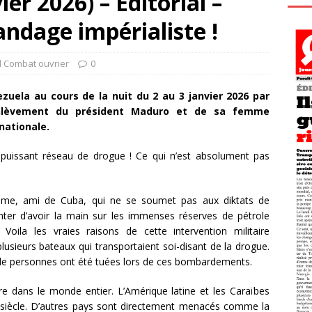
er 2026) – Éditorial –
andage impérialiste !
l Combat ouvrier
0
ela au cours de la nuit du 2 au 3 janvier 2026 par
enlèvement du président Maduro et de sa femme
nationale.
 puissant réseau de drogue ! Ce qui n’est absolument pas
gime, ami de Cuba, qui ne se soumet pas aux diktats de
enter d’avoir la main sur les immenses réserves de pétrole
oila les vraies raisons de cette intervention militaire
usieurs bateaux qui transportaient soi-disant de la drogue.
e de personnes ont été tuées lors de ces bombardements.
ure dans le monde entier. L’Amérique latine et les Caraïbes
un siècle. D’autres pays sont directement menacés comme la