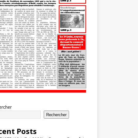
ercher
Rechercher
cent Posts