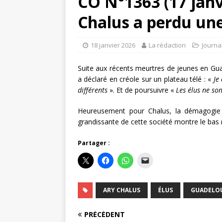
CO N°1363 (17 janv
Chalus a perdu une
18 janvier 2026
La rédaction
Journa
Suite aux récents meurtres de jeunes en Gua
a déclaré en créole sur un plateau télé : «
Je
différents
». Et de poursuivre «
Les élus ne so
Heureusement pour Chalus, la démagogie 
grandissante de cette société montre le bas 
Partager :
ARY CHALUS
ÉLUS
GUADELO
PRÉCÉDENT