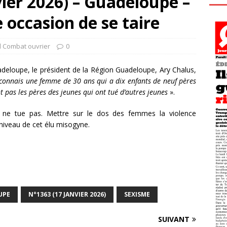
ier 2026) – Guadeloupe –
 occasion de se taire
l Combat ouvrier
0
deloupe, le président de la Région Guadeloupe, Ary Chalus,
 connais une femme de 30 ans qui a dix enfants de neuf pères
nt pas les pères des jeunes qui ont tué d’autres jeunes
».
ne tue pas. Mettre sur le dos des femmes la violence
niveau de cet élu misogyne.
UPE
N°1363 (17 JANVIER 2026)
SEXISME
SUIVANT