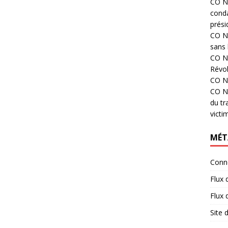
CO N°
cond
prési
CO N°
sans 
CO N°
Révol
CO N°
CO N°
du tr
victi
MÉT
Conn
Flux 
Flux
Site