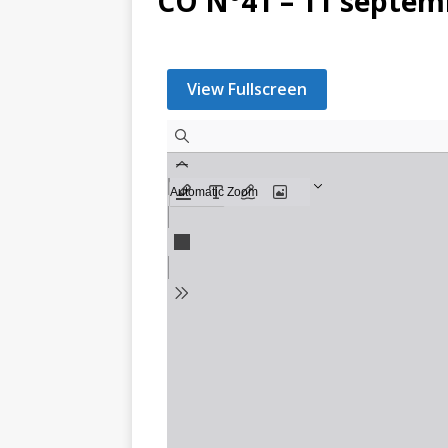
CO N°41 – 11 septem
View Fullscreen