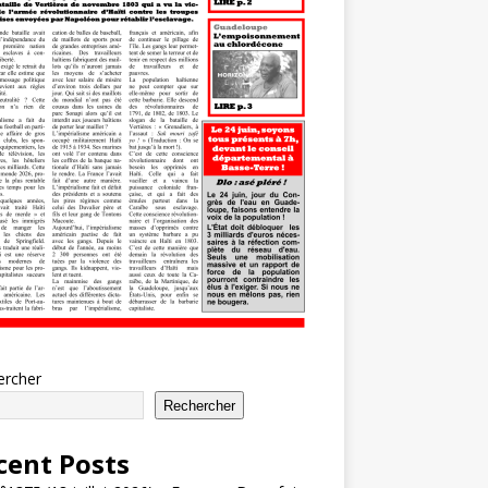
ercher
Rechercher
cent Posts