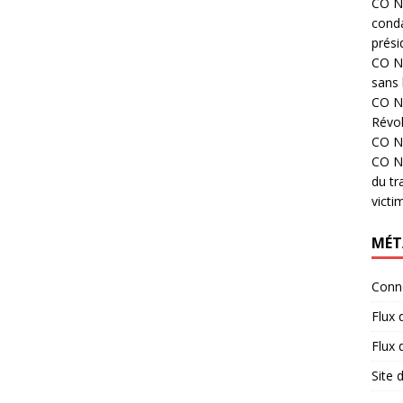
CO N°
cond
prési
CO N°
sans 
CO N°
Révol
CO N°
CO N°
du tr
victi
MÉT
Conn
Flux 
Flux
Site