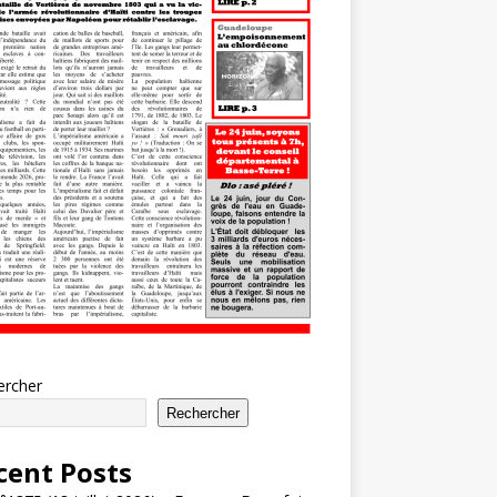
ercher
Rechercher
cent Posts