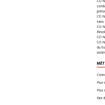
CO N°
cond
prési
CO N°
sans 
CO N°
Révol
CO N°
CO N°
du tr
victi
MÉT
Conn
Flux 
Flux
Site