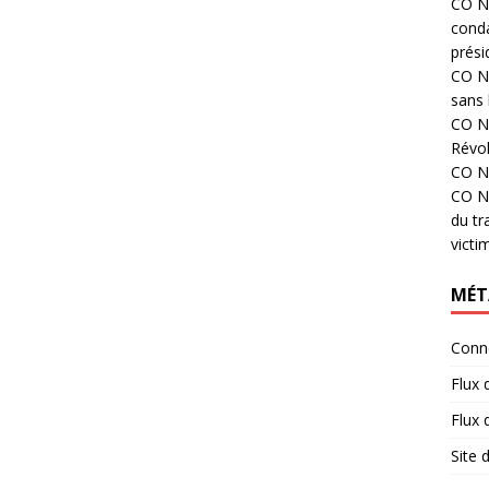
CO N°
cond
prési
CO N°
sans 
CO N°
Révol
CO N°
CO N°
du tr
victi
MÉT
Conn
Flux 
Flux
Site