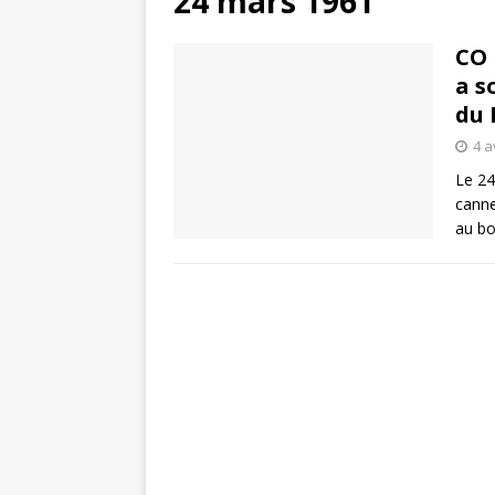
24 mars 1961
CO 
a s
du
4 a
Le 24
canne
au bo