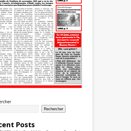
ercher
Rechercher
cent Posts