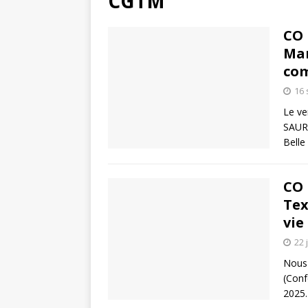
CGTM
CO 
Mar
com
16
Le ve
SAUR 
Belle
CO 
Tex
vie
22 
Nous 
(Conf
2025.