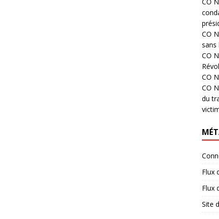
CO N°
cond
prési
CO N°
sans 
CO N°
Révol
CO N°
CO N°
du tr
victi
MÉT
Conn
Flux 
Flux
Site