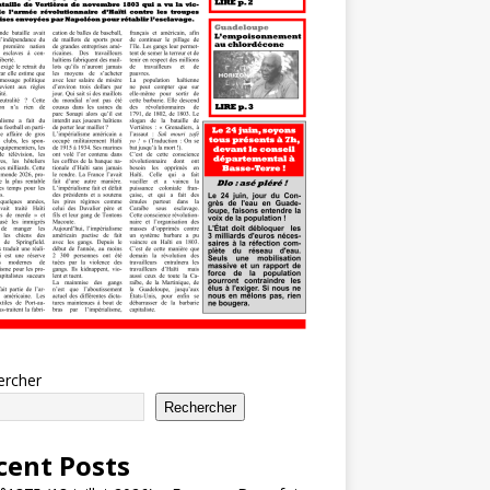
ercher
Rechercher
cent Posts