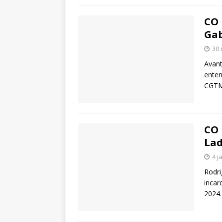
CO 
Gab
30 
Avant
enten
CGTM,
CO 
Lad
4 j
Rodri
incar
2024.