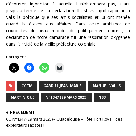
d’écourter, injonction à laquelle il n’obtempéra pas, allant
jusqu’au terme de sa déclaration. Il est vrai qu’il rappelait à
Valls la politique que ses amis socialistes et lui ont menée
quand ils étaient aux affaires. Dans cette ambiance de
courbettes du beau monde, du politiquement correct, la
déclaration de notre camarade fut une respiration oxygénée
dans l’air vicié de la vieille préfecture coloniale.
Partager :
CGTM
GABRIEL JEAN-MARIE
MANUEL VALLS
MARTINIQUE
N°1347 (29 MARS 2025)
NS3
PRÉCÉDENT
CO N°1347 (29 mars 2025) – Guadeloupe – Hôtel Fort Royal : des
exploiteurs racistes !