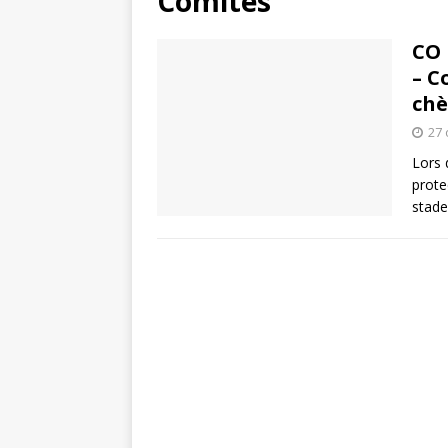
Comités
CO 
– C
chè
27 
Lors
prote
stade