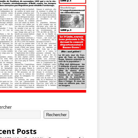
ercher
Rechercher
cent Posts