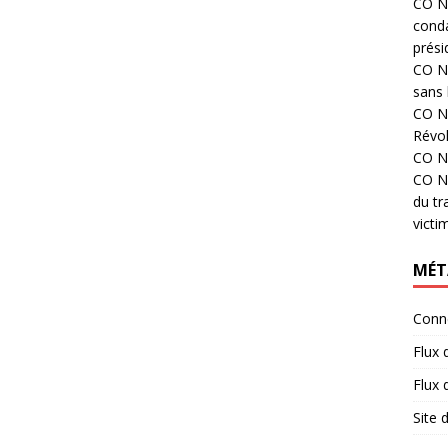
CO N°
cond
prési
CO N°
sans 
CO N°
Révol
CO N°
CO N°
du tr
victi
MÉT
Conn
Flux 
Flux
Site