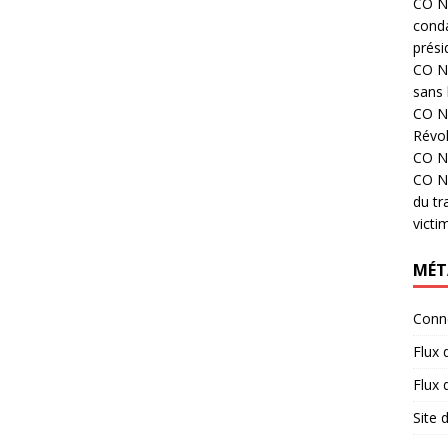
CO N°
cond
prési
CO N°
sans 
CO N°
Révol
CO N°
CO N°
du tr
victi
MÉT
Conn
Flux 
Flux
Site