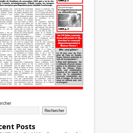
ercher
Rechercher
cent Posts