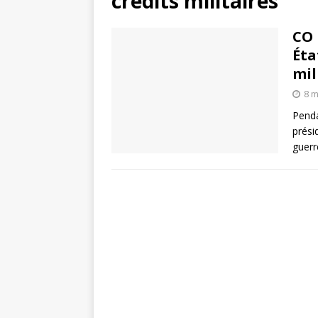
crédits militaires
CO 
Éta
mil
8 m
Penda
prési
guerr