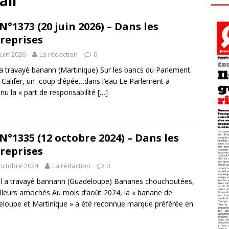
ail
N°1373 (20 juin 2026) – Dans les
reprises
juin 2026
La rédaction
0
 travayè banann (Martinique) Sur les bancs du Parlement.
i Califer, un coup d’épée…dans l’eau Le Parlement a
nu la « part de responsabilité
[…]
N°1335 (12 octobre 2024) – Dans les
reprises
octobre 2024
La rédaction
0
 a travayè bannann (Guadeloupe) Bananes chouchoutées,
illeurs amochés Au mois d’août 2024, la « banane de
loupe et Martinique » a été reconnue marque préférée en