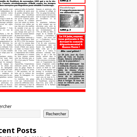
ercher
Rechercher
cent Posts