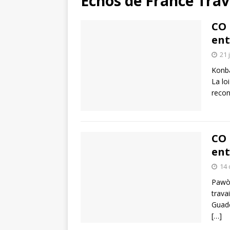
Échos de France Trav
CO 
ent
21 
Konba
La lo
recon
CO 
ent
14 
Pawòl
trava
Guade
[…]