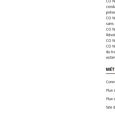
CO N°
cond
prési
CO N°
sans 
CO N°
Révol
CO N°
CO N°
du tr
victi
MÉT
Conn
Flux 
Flux
Site