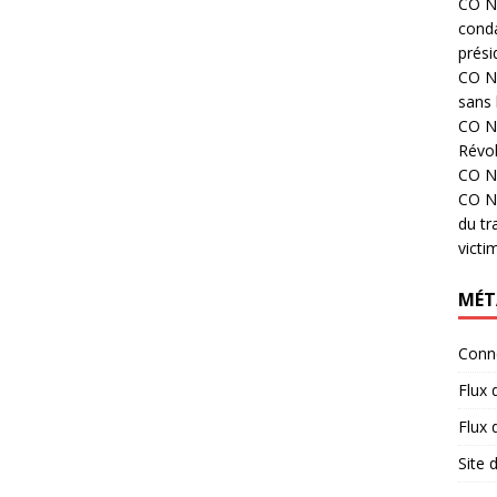
CO N°
cond
prési
CO N°
sans 
CO N°
Révol
CO N°
CO N°
du tr
victi
MÉT
Conn
Flux 
Flux
Site