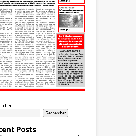
ercher
Rechercher
cent Posts