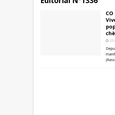
Éditorial N°1336
CO 
Viv
pop
chè
27 
Depui
manif
(Rass