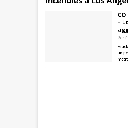
Incendies à Los Ange
CO 
– L
agg
2 f
Artic
un pe
métro