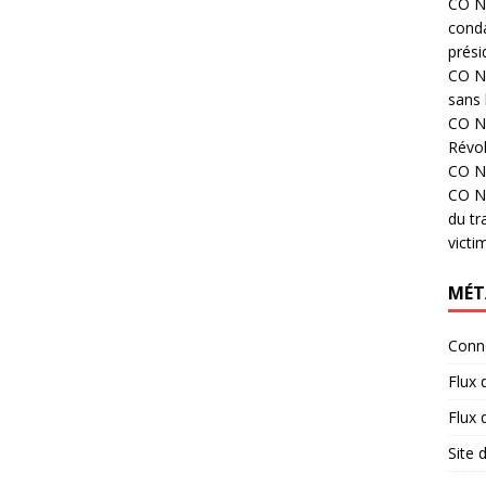
CO N°
cond
prési
CO N°
sans 
CO N°
Révol
CO N°
CO N°
du tr
victi
MÉT
Conn
Flux 
Flux
Site