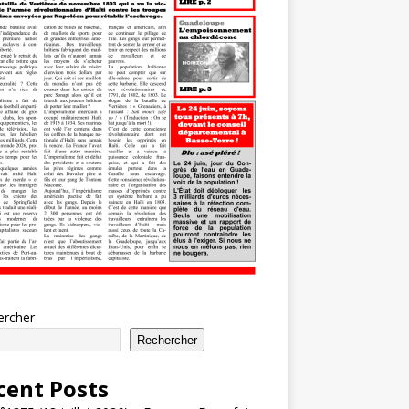
ercher
Rechercher
cent Posts