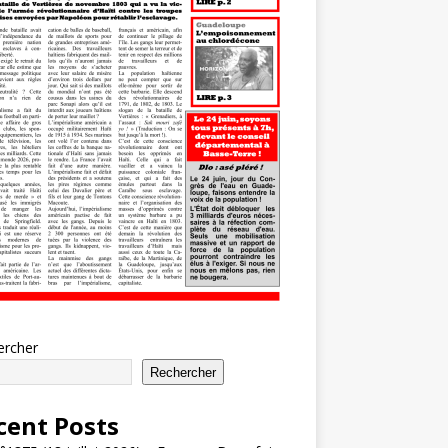
ercher
Rechercher
cent Posts