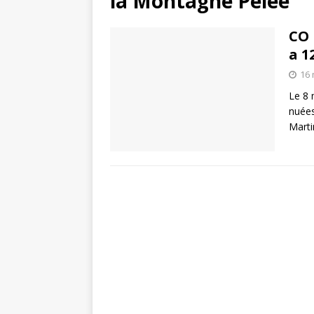
la Montagne Pelée
CO 
a 1
16 
Le 8 
nuées
Marti