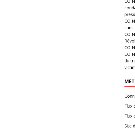
CO N°
cond
prési
CO N°
sans 
CO N°
Révol
CO N°
CO N°
du tr
victi
MÉT
Conn
Flux 
Flux
Site