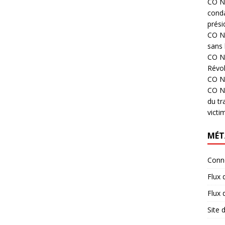
CO N°
cond
prési
CO N°
sans 
CO N°
Révol
CO N°
CO N°
du tr
victi
MÉT
Conn
Flux 
Flux
Site