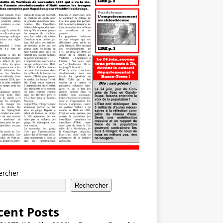
ercher
Rechercher
cent Posts