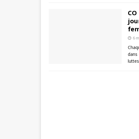
CO 
jou
fe
6 m
Chaqu
dans 
lutte