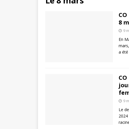
Le 8 mars
CO 
8 m
9 m
En Ma
mars,
a été
CO 
jou
fe
9 m
Le de
2024 
racin